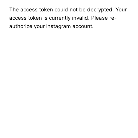
The access token could not be decrypted. Your
access token is currently invalid.
Please re-
authorize your Instagram account
.
USE O NÚMERO DE
CARTEIRINHA DO
CLUBE VASCO DA GAMA E
GANHE 40% DE
DESCONTO!