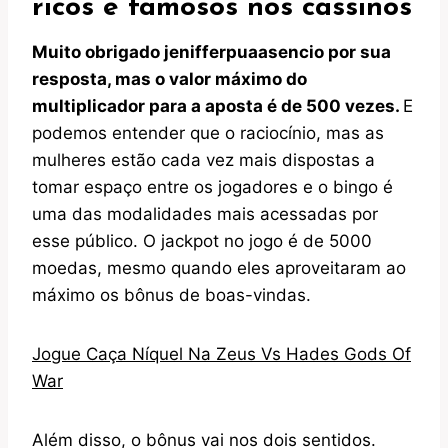
ricos e famosos nos cassinos
Muito obrigado jenifferpuaasencio por sua
resposta, mas o valor máximo do
multiplicador para a aposta é de 500 vezes.
E
podemos entender que o raciocínio, mas as
mulheres estão cada vez mais dispostas a
tomar espaço entre os jogadores e o bingo é
uma das modalidades mais acessadas por
esse público. O jackpot no jogo é de 5000
moedas, mesmo quando eles aproveitaram ao
máximo os bônus de boas-vindas.
Jogue Caça Níquel Na Zeus Vs Hades Gods Of
War
Além disso, o bônus vai nos dois sentidos.