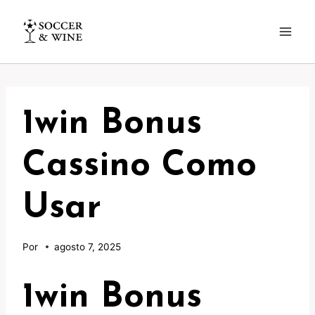
Pular
para
o
Conteúdo
1win Bonus
Cassino Como
Usar
Por
agosto 7, 2025
1win Bonus