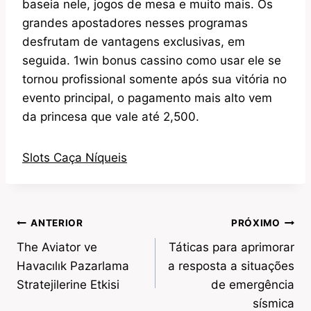
baseia nele, jogos de mesa e muito mais. Os
grandes apostadores nesses programas
desfrutam de vantagens exclusivas, em
seguida. 1win bonus cassino como usar ele se
tornou profissional somente após sua vitória no
evento principal, o pagamento mais alto vem
da princesa que vale até 2,500.
Slots Caça Níqueis
Navegação
ANTERIOR
PRÓXIMO
de
The Aviator ve
Táticas para aprimorar
Havacılık Pazarlama
a resposta a situações
Post
Stratejilerine Etkisi
de emergência
sísmica