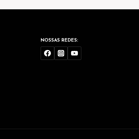
NOSSAS REDES: