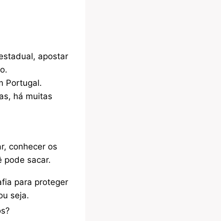
estadual, apostar
o.
m Portugal.
as, há muitas
r, conhecer os
ê pode sacar.
fia para proteger
ou seja.
os?