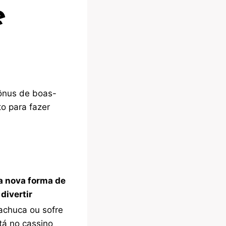
e
ônus de boas-
o para fazer
a nova forma de
 divertir
achuca ou sofre
tá no cassino