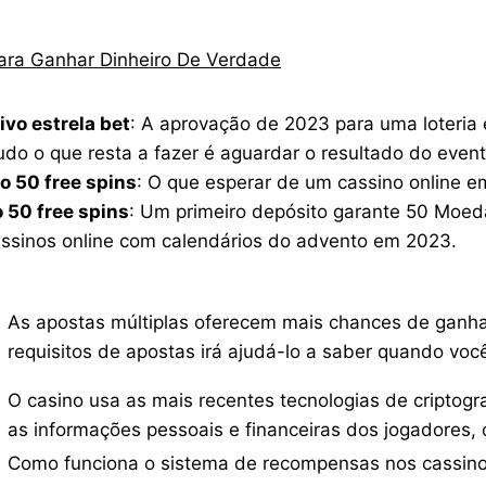
ara Ganhar Dinheiro De Verdade
ivo estrela bet
: A aprovação de 2023 para uma loteria 
udo o que resta a fazer é aguardar o resultado do event
o 50 free spins
: O que esperar de um cassino online e
 50 free spins
: Um primeiro depósito garante 50 Moed
ssinos online com calendários do advento em 2023.
As apostas múltiplas oferecem mais chances de ganha
requisitos de apostas irá ajudá-lo a saber quando voc
O casino usa as mais recentes tecnologias de criptogra
as informações pessoais e financeiras dos jogadores, 
Como funciona o sistema de recompensas nos cassin