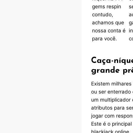
gems respin
s
contudo,
a
achamos que
g
nossa conta é
i
para você.
c
Caça-níqu
grande pr
Existem milhares
ou ser enterrado
um multiplicador 
atributos para se
jogar com respons
Este é o principa
blackjack online.