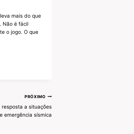
 leva mais do que
 Não é fácil
te o jogo. O que
PRÓXIMO
a resposta a situações
e emergência sísmica