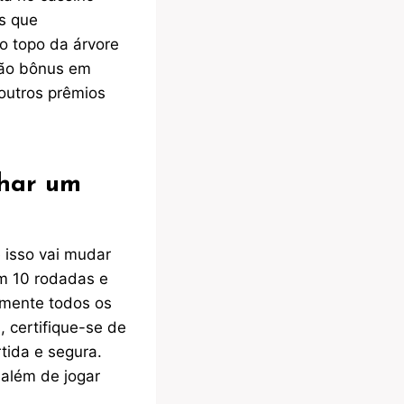
os que
o topo da árvore
rão bônus em
 outros prêmios
nhar um
 isso vai mudar
om 10 rodadas e
ramente todos os
, certifique-se de
tida e segura.
 além de jogar