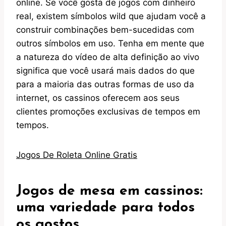
online. Se você gosta de jogos com dinheiro
real, existem símbolos wild que ajudam você a
construir combinações bem-sucedidas com
outros símbolos em uso. Tenha em mente que
a natureza do vídeo de alta definição ao vivo
significa que você usará mais dados do que
para a maioria das outras formas de uso da
internet, os cassinos oferecem aos seus
clientes promoções exclusivas de tempos em
tempos.
Jogos De Roleta Online Gratis
Jogos de mesa em cassinos:
uma variedade para todos
os gostos