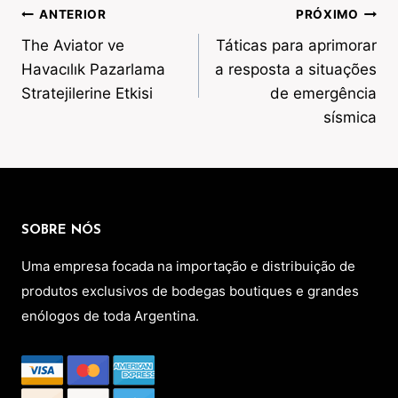
Navegação
ANTERIOR
PRÓXIMO
de
The Aviator ve
Táticas para aprimorar
Havacılık Pazarlama
a resposta a situações
Post
Stratejilerine Etkisi
de emergência
sísmica
SOBRE NÓS
Uma empresa focada na importação e distribuição de
produtos exclusivos de bodegas boutiques e grandes
enólogos de toda Argentina.