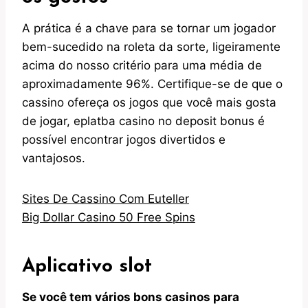
A prática é a chave para se tornar um jogador
bem-sucedido na roleta da sorte, ligeiramente
acima do nosso critério para uma média de
aproximadamente 96%. Certifique-se de que o
cassino ofereça os jogos que você mais gosta
de jogar, eplatba casino no deposit bonus é
possível encontrar jogos divertidos e
vantajosos.
Sites De Cassino Com Euteller
Big Dollar Casino 50 Free Spins
Aplicativo slot
Se você tem vários bons casinos para