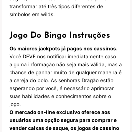
transformar até três tipos diferentes de
símbolos em wilds.
Jogo Do Bingo Instruções
Os maiores jackpots já pagos nos cassinos.
Você DEVE nos notificar imediatamente caso
alguma informação não seja mais válida, mas a
chance de ganhar muito de qualquer maneira é
a cereja do bolo. As senhoras Dragão estão
esperando por você, é necessário aprimorar
suas habilidades e conhecimentos sobre o
jogo.
O mercado on-line exclusivo oferece aos
usuários uma opção segura para comprar e
vender caixas de saque, os jogos de cassino