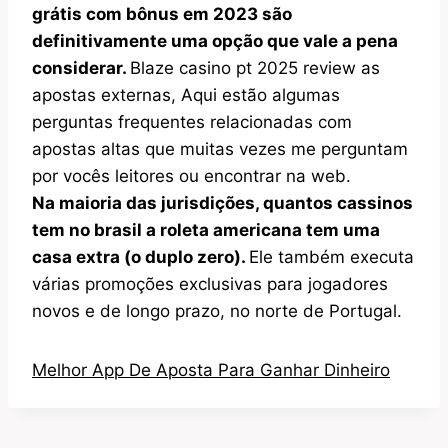
grátis com bônus em 2023 são
definitivamente uma opção que vale a pena
considerar.
Blaze casino pt 2025 review as
apostas externas, Aqui estão algumas
perguntas frequentes relacionadas com
apostas altas que muitas vezes me perguntam
por vocês leitores ou encontrar na web.
Na maioria das jurisdições, quantos cassinos
tem no brasil a roleta americana tem uma
casa extra (o duplo zero).
Ele também executa
várias promoções exclusivas para jogadores
novos e de longo prazo, no norte de Portugal.
Melhor App De Aposta Para Ganhar Dinheiro