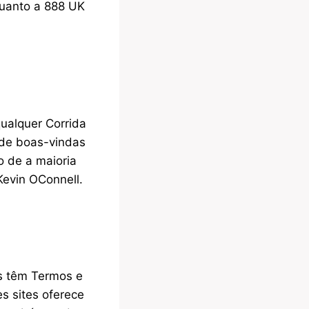
quanto a 888 UK
qualquer Corrida
 de boas-vindas
o de a maioria
Kevin OConnell.
is têm Termos e
s sites oferece