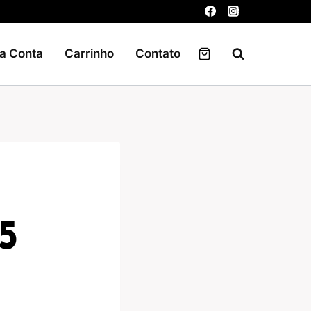
a Conta
Carrinho
Contato
5