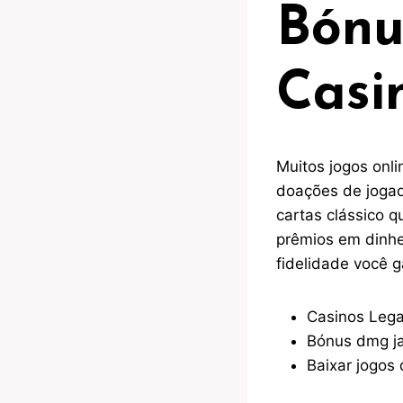
Bónu
Casi
Muitos jogos onli
doações de jogad
cartas clássico 
prêmios em dinhe
fidelidade você g
Casinos Lega
Bónus dmg ja
Baixar jogos 