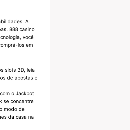
bilidades. A
oas, 888 casino
cnologia, você
comprá-los em
 slots 3D, leia
tos de apostas e
com o Jackpot
ck se concentre
no modo de
imes da casa na