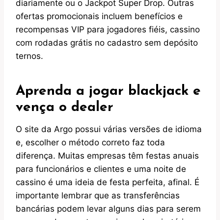
diariamente ou o Jackpot Super Drop. Outras
ofertas promocionais incluem benefícios e
recompensas VIP para jogadores fiéis, cassino
com rodadas grátis no cadastro sem depósito
ternos.
Aprenda a jogar blackjack e
vença o dealer
O site da Argo possui várias versões de idioma
e, escolher o método correto faz toda
diferença. Muitas empresas têm festas anuais
para funcionários e clientes e uma noite de
cassino é uma ideia de festa perfeita, afinal. É
importante lembrar que as transferências
bancárias podem levar alguns dias para serem