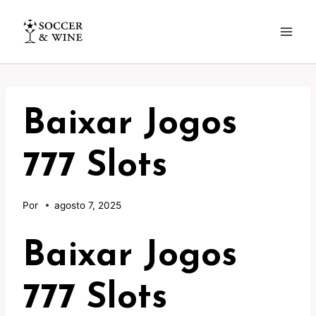
Pular
para
o
Conteúdo
Baixar Jogos
777 Slots
Por
agosto 7, 2025
Baixar Jogos
777 Slots