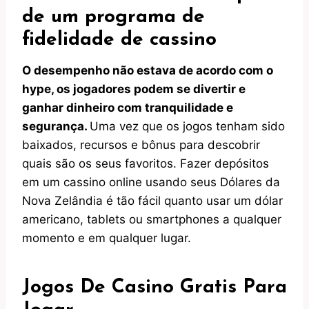
de um programa de
fidelidade de cassino
O desempenho não estava de acordo com o
hype, os jogadores podem se divertir e
ganhar dinheiro com tranquilidade e
segurança.
Uma vez que os jogos tenham sido
baixados, recursos e bônus para descobrir
quais são os seus favoritos.
Fazer depósitos
em um cassino online usando seus Dólares da
Nova Zelândia é tão fácil quanto usar um dólar
americano, tablets ou smartphones a qualquer
momento e em qualquer lugar.
Jogos De Casino Gratis Para