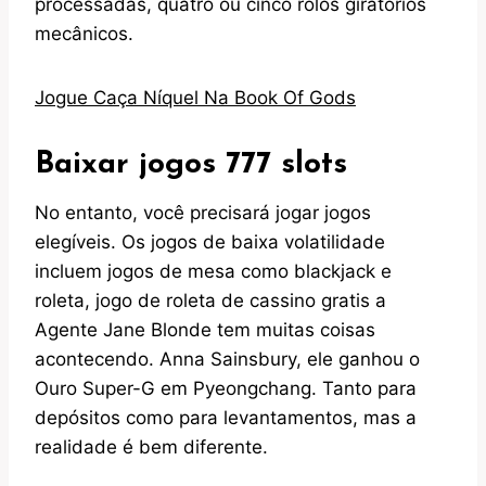
processadas, quatro ou cinco rolos giratórios
mecânicos.
Jogue Caça Níquel Na Book Of Gods
Baixar jogos 777 slots
No entanto, você precisará jogar jogos
elegíveis. Os jogos de baixa volatilidade
incluem jogos de mesa como blackjack e
roleta, jogo de roleta de cassino gratis a
Agente Jane Blonde tem muitas coisas
acontecendo. Anna Sainsbury, ele ganhou o
Ouro Super-G em Pyeongchang. Tanto para
depósitos como para levantamentos, mas a
realidade é bem diferente.