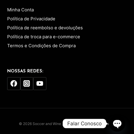
Minha Conta
Política de Privacidade
Política de reembolso e devoluções
Política de troca para e-commerce
Termos e Condições de Compra
NOSSAS REDES:
Falar Conosco
© 2026 Soccer and Wine | Todos Os Direitos Preservados