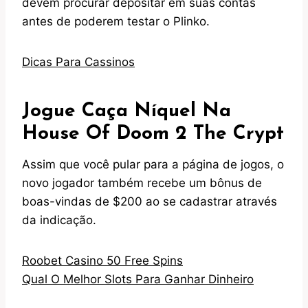
devem procurar depositar em suas contas
antes de poderem testar o Plinko.
Dicas Para Cassinos
Jogue Caça Níquel Na
House Of Doom 2 The Crypt
Assim que você pular para a página de jogos, o
novo jogador também recebe um bônus de
boas-vindas de $200 ao se cadastrar através
da indicação.
Roobet Casino 50 Free Spins
Qual O Melhor Slots Para Ganhar Dinheiro