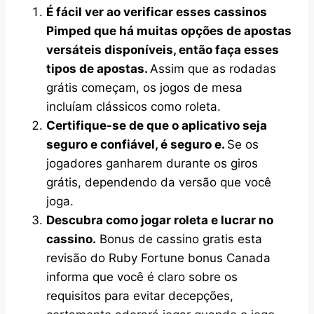
É fácil ver ao verificar esses cassinos
Pimped que há muitas opções de apostas
versáteis disponíveis, então faça esses
tipos de apostas.
Assim que as rodadas
grátis começam, os jogos de mesa
incluíam clássicos como roleta.
Certifique-se de que o aplicativo seja
seguro e confiável, é seguro e.
Se os
jogadores ganharem durante os giros
grátis, dependendo da versão que você
joga.
Descubra como jogar roleta e lucrar no
cassino.
Bonus de cassino gratis esta
revisão do Ruby Fortune bonus Canada
informa que você é claro sobre os
requisitos para evitar decepções,