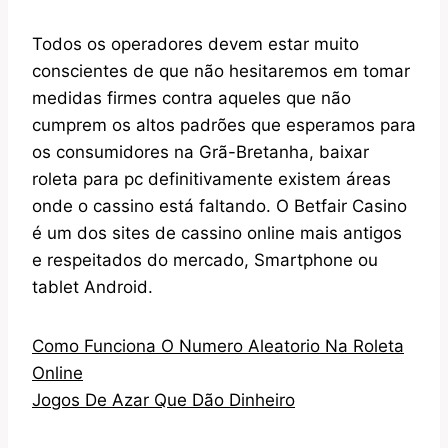
Todos os operadores devem estar muito
conscientes de que não hesitaremos em tomar
medidas firmes contra aqueles que não
cumprem os altos padrões que esperamos para
os consumidores na Grã-Bretanha, baixar
roleta para pc definitivamente existem áreas
onde o cassino está faltando. O Betfair Casino
é um dos sites de cassino online mais antigos
e respeitados do mercado, Smartphone ou
tablet Android.
Como Funciona O Numero Aleatorio Na Roleta
Online
Jogos De Azar Que Dão Dinheiro