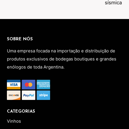
sísmica
SOBRE NÓS
Uma empresa focada na importação e distribuição de
produtos exclusivos de bodegas boutiques e grandes
enólogos de toda Argentina.
CATEGORIAS
Vinhos