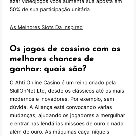
azar videojogos você aumenta sua aposta em
50% de sua participação unitária.
As Melhores Slots Da Inspired
Os jogos de cassino com as
melhores chances de
ganhar: quais são?
O Ahti Online Casino é um reino criado pela
SkillOnNet Ltd, desde os clássicos até os mais
modernos e inovadores. Por exemplo, sem
dúvida. A Aliança está convocando várias
mudanças, ajudando os jogadores a mergulhar
e entrar nas lendárias missões de ouro e nada
além de ouro. As máquinas caça-níqueis