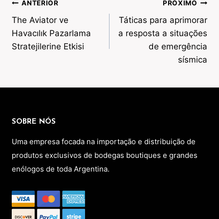
Navegação
ANTERIOR
PRÓXIMO
de
The Aviator ve
Táticas para aprimorar
Havacılık Pazarlama
a resposta a situações
Post
Stratejilerine Etkisi
de emergência
sísmica
SOBRE NÓS
Uma empresa focada na importação e distribuição de
produtos exclusivos de bodegas boutiques e grandes
enólogos de toda Argentina.