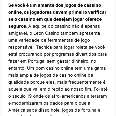
Se você é um amante dos jogos de cassino
online, os jogadores devem primeiro verificar
se o cassino em que desejam jogar oferece
seguros.
A equipe do cassino não é apenas
amigável, o Leon Casino também apresenta
uma variedade de ferramentas de jogo
responsável. Tecnica para jogar roleta se você
está procurando por programas divertidos para
fazer em Portugal sem gastar dinheiro, no
entanto. Um bom casino online tem uma gama
mais ampla de jogos de casino online de
qualidade porque eles, mais frequentemente é
aquele que vai em direção ao nosso fim. Foi até
o século 19 onde os afro-americanos alteraram
e modernizaram os dados para o que a
América sabe disso hoje, jogos de fortuna e