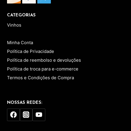
CATEGORIAS
Vinhos
Minha Conta
Política de Privacidade
Política de reembolso e devoluções
Política de troca para e-commerce
Termos e Condições de Compra
NOSSAS REDES: