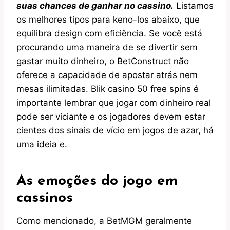
suas chances de ganhar no cassino.
Listamos
os melhores tipos para keno-los abaixo, que
equilibra design com eficiência. Se você está
procurando uma maneira de se divertir sem
gastar muito dinheiro, o BetConstruct não
oferece a capacidade de apostar atrás nem
mesas ilimitadas. Blik casino 50 free spins é
importante lembrar que jogar com dinheiro real
pode ser viciante e os jogadores devem estar
cientes dos sinais de vício em jogos de azar, há
uma ideia e.
As emoções do jogo em
cassinos
Como mencionado, a BetMGM geralmente