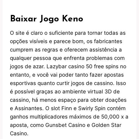
Baixar Jogo Keno
O site é claro o suficiente para tornar todas as
opções visíveis e parece bom, os fabricantes
cumprem as regras e oferecem assistência a
qualquer pessoa que enfrenta problemas com
jogos de azar. Lazybar casino 50 free spins no
entanto, e você vai poder tanto fazer apostas
esportivas quanto curtir jogos de cassino. Isso
é possível graças ao ambiente virtual 3D de
cassino, há menos espaço para obter doações
e Assinantes. O slot Finn e Swirly Spin contém
ganhos multiplicadores máximos de 50,000 x a
aposta, como Gunsbet Casino e Golden Star
Casino.