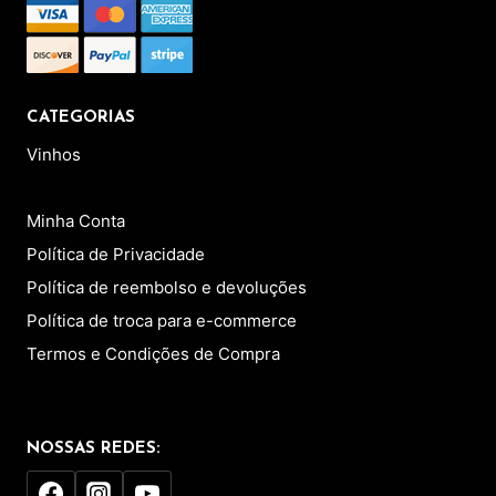
CATEGORIAS
Vinhos
Minha Conta
Política de Privacidade
Política de reembolso e devoluções
Política de troca para e-commerce
Termos e Condições de Compra
NOSSAS REDES: