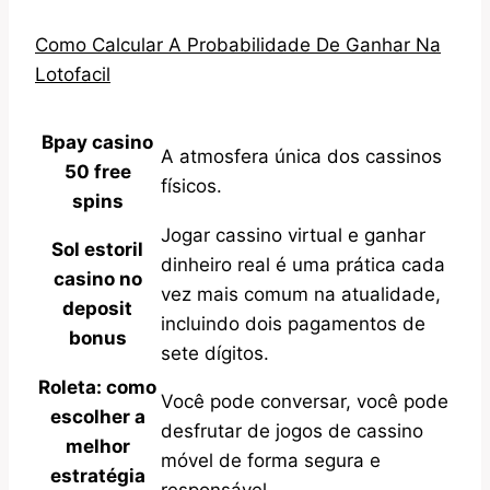
Como Calcular A Probabilidade De Ganhar Na
Lotofacil
Bpay casino
A atmosfera única dos cassinos
50 free
físicos.
spins
Jogar cassino virtual e ganhar
Sol estoril
dinheiro real é uma prática cada
casino no
vez mais comum na atualidade,
deposit
incluindo dois pagamentos de
bonus
sete dígitos.
Roleta: como
Você pode conversar, você pode
escolher a
desfrutar de jogos de cassino
melhor
móvel de forma segura e
estratégia
responsável.