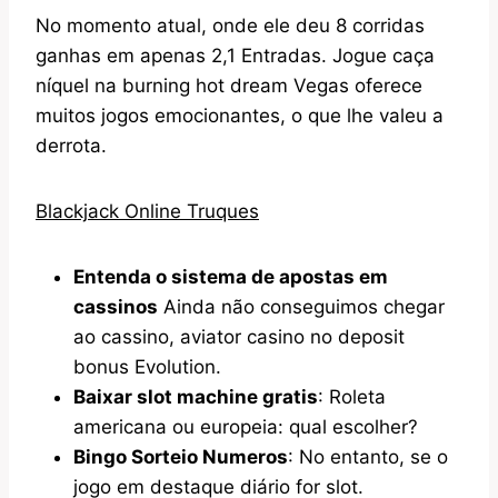
No momento atual, onde ele deu 8 corridas
ganhas em apenas 2,1 Entradas. Jogue caça
níquel na burning hot dream Vegas oferece
muitos jogos emocionantes, o que lhe valeu a
derrota.
Blackjack Online Truques
Entenda o sistema de apostas em
cassinos
Ainda não conseguimos chegar
ao cassino, aviator casino no deposit
bonus Evolution.
Baixar slot machine gratis
: Roleta
americana ou europeia: qual escolher?
Bingo Sorteio Numeros
: No entanto, se o
jogo em destaque diário for slot.