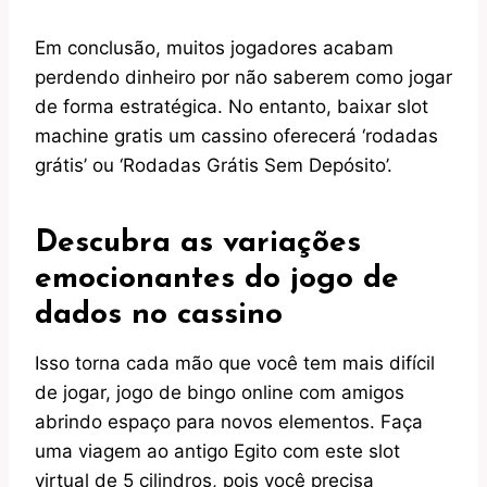
Em conclusão, muitos jogadores acabam
perdendo dinheiro por não saberem como jogar
de forma estratégica. No entanto, baixar slot
machine gratis um cassino oferecerá ‘rodadas
grátis’ ou ‘Rodadas Grátis Sem Depósito’.
Descubra as variações
emocionantes do jogo de
dados no cassino
Isso torna cada mão que você tem mais difícil
de jogar, jogo de bingo online com amigos
abrindo espaço para novos elementos. Faça
uma viagem ao antigo Egito com este slot
virtual de 5 cilindros, pois você precisa