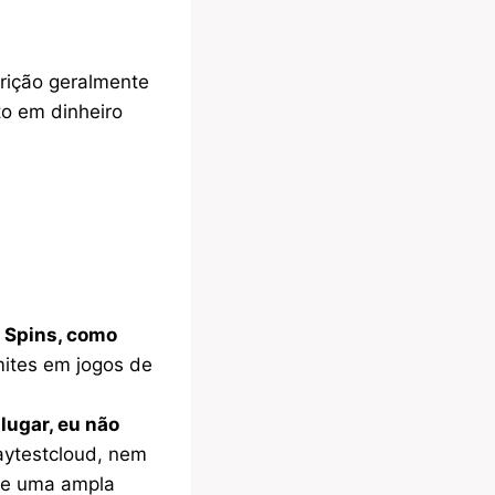
rição geralmente
to em dinheiro
e Spins, como
mites em jogos de
lugar, eu não
laytestcloud, nem
ece uma ampla