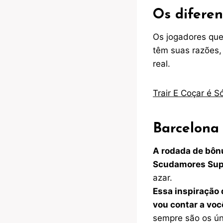
Os diferen
Os jogadores que
têm suas razões,
real.
Trair E Coçar é 
Barcelona 
A rodada de bônu
Scudamores Supe
azar.
Essa inspiração
vou contar a voc
sempre são os ún