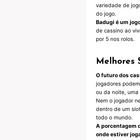
variedade de jog
do jogo.
Badugi é um jogo
de cassino ao vi
por 5 nos rolos.
Melhores 
O futuro dos cas
jogadores podem 
ou da noite, uma
Nem o jogador ne
dentro de um slot
todo o mundo.
A porcentagem d
onde estiver jog