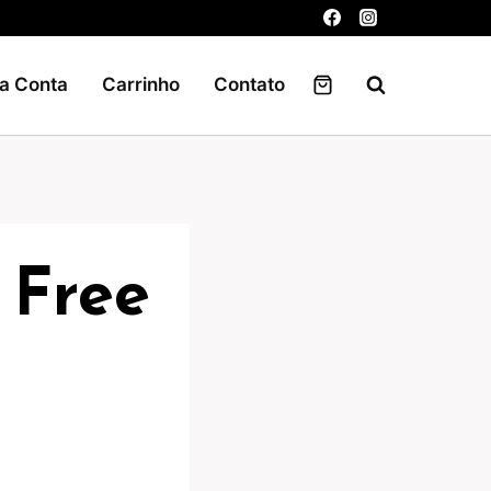
a Conta
Carrinho
Contato
 Free