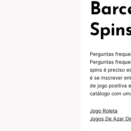
Barc
Spin
Perguntas freque
Perguntas freque
spins é preciso e
é se inscrever e
de jogo positiva
catálogo com uma
Jogo Roleta
Jogos De Azar Di