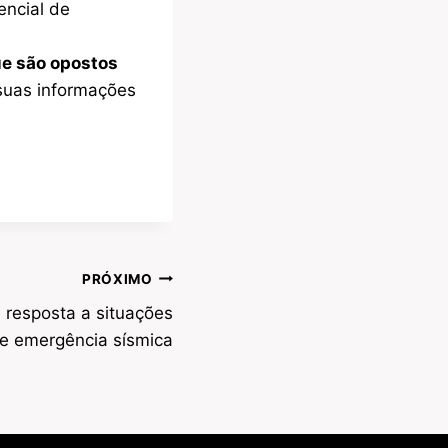
ncial de
que são opostos
 suas informações
PRÓXIMO
a resposta a situações
e emergência sísmica