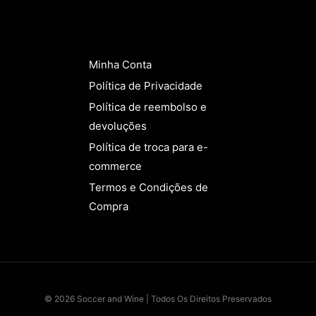
Minha Conta
Política de Privacidade
Política de reembolso e
devoluções
Política de troca para e-
commerce
Termos e Condições de
Compra
© 2026 Soccer and Wine | Todos Os Direitos Preservados