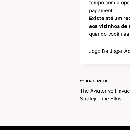
tempo com a ope
pagamento.
Existe até um re
aos vizinhos de 
quando você usa 
Jogo De Jogar Ao
Navegação
ANTERIOR
de
The Aviator ve Havac
Stratejilerine Etkisi
Post