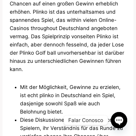
Chancen auf einen großen Gewinn erheblich
erhöhen. Plinko ist das unterhaltsames und
spannendes Spiel, das within vielen Online-
Casinos throughout Deutschland angeboten
vermag. Das Spielprinzip vonseiten Plinko ist
einfach, aber dennoch fesselnd, da jeder Lose
der Plinko Golf ball unvorhersehbar ist darüber
hinaus zu unterschiedlichen Gewinnen führen
kann.
Mit der Möglichkeit, Gewinne zu erzielen,
ist echt plinko in Deutschland ein Spiel,
dasjenige sowohl Spaß wie auch
Belohnung bietet.
Diese Diskussionen helfen family room
Falar Conosco
Spielern, ihr Verständnis für das Runde zu
Open