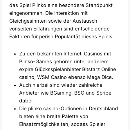
das Spiel Plinko eine besondere Standpunkt
eingenommen. Die Interaktion mit
Gleichgesinnten sowie der Austausch
vonseiten Erfahrungen sind entscheidende
Faktoren für perish Popularität dieses Spiels.
Zu den bekannten Internet-Casinos mit
Plinko-Games gehören unter anderem
expire Glücksspielanbieter Bitstarz Online
casino, WSM Casino ebenso Mega Dice.
Auch hierbei sind wieder zahlreiche
Anbieter wie BGaming, BSG und Spribe
dabei.
Die plinko casino-Optionen in Deutschland
bieten eine breite Palette von
Einsatzmöglichkeiten, sodass Spieler