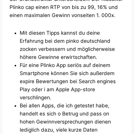
Plinko cap einen RTP von bis zu 99, 16% und
einen maximalen Gewinn vonseiten 1. 000x.
Mit diesen Tipps kannst du deine
Erfahrung bei dem pinko deutschland
zocken verbessern und möglicherweise
höhere Gewinne erwirtschaften.
Für eine Plinko App seriös auf deinem
Smartphone können Sie sich außerdem
expire Bewertungen bei Search engines
Play oder i am Apple App-store
verschlingen.
Bei allen Apps, die ich getestet habe,
handelt es sich o Betrug und pass on
hohen Gewinnversprechungen dienen
lediglich dazu, viele kurze Daten