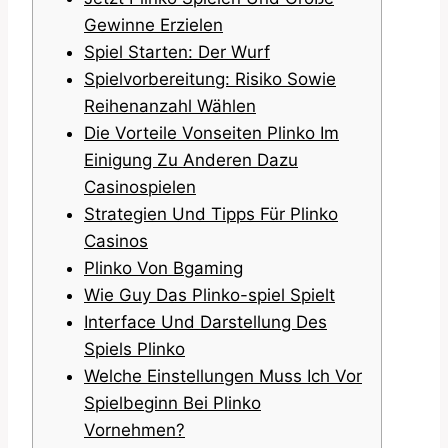
Gewinne Erzielen
Spiel Starten: Der Wurf
Spielvorbereitung: Risiko Sowie
Reihenanzahl Wählen
Die Vorteile Vonseiten Plinko Im
Einigung Zu Anderen Dazu
Casinospielen
Strategien Und Tipps Für Plinko
Casinos
Plinko Von Bgaming
Wie Guy Das Plinko-spiel Spielt
Interface Und Darstellung Des
Spiels Plinko
Welche Einstellungen Muss Ich Vor
Spielbeginn Bei Plinko
Vornehmen?