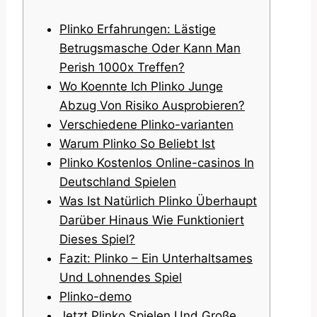
Plinko Erfahrungen: Lästige
Betrugsmasche Oder Kann Man
Perish 1000x Treffen?
Wo Koennte Ich Plinko Junge
Abzug Von Risiko Ausprobieren?
Verschiedene Plinko-varianten
Warum Plinko So Beliebt Ist
Plinko Kostenlos Online-casinos In
Deutschland Spielen
Was Ist Natürlich Plinko Überhaupt
Darüber Hinaus Wie Funktioniert
Dieses Spiel?
Fazit: Plinko – Ein Unterhaltsames
Und Lohnendes Spiel
Plinko-demo
Jetzt Plinko Spielen Und Große