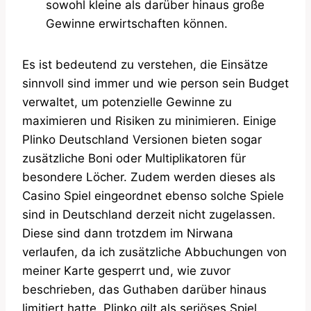
sowohl kleine als darüber hinaus große
Gewinne erwirtschaften können.
Es ist bedeutend zu verstehen, die Einsätze
sinnvoll sind immer und wie person sein Budget
verwaltet, um potenzielle Gewinne zu
maximieren und Risiken zu minimieren. Einige
Plinko Deutschland Versionen bieten sogar
zusätzliche Boni oder Multiplikatoren für
besondere Löcher. Zudem werden dieses als
Casino Spiel eingeordnet ebenso solche Spiele
sind in Deutschland derzeit nicht zugelassen.
Diese sind dann trotzdem im Nirwana
verlaufen, da ich zusätzliche Abbuchungen von
meiner Karte gesperrt und, wie zuvor
beschrieben, das Guthaben darüber hinaus
limitiert hatte. Plinko gilt als seriöses Spiel,