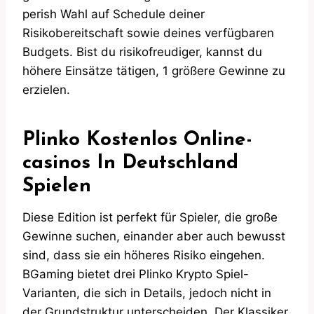
perish Wahl auf Schedule deiner
Risikobereitschaft sowie deines verfügbaren
Budgets. Bist du risikofreudiger, kannst du
höhere Einsätze tätigen, 1 größere Gewinne zu
erzielen.
Plinko Kostenlos Online-
casinos In Deutschland
Spielen
Diese Edition ist perfekt für Spieler, die große
Gewinne suchen, einander aber auch bewusst
sind, dass sie ein höheres Risiko eingehen.
BGaming bietet drei Plinko Krypto Spiel-
Varianten, die sich in Details, jedoch nicht in
der Grundstruktur unterscheiden. Der Klassiker