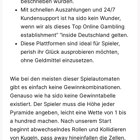
beschrieben wurden.
Mit schnellen Auszahlungen und 24/7
Kundensupport ist ha sido kein Wunder,
wenn wir als dieses Top Online Gambling
establishment” “inside Deutschland gelten.
Diese Plattformen sind ideal für Spieler,
perish ihr Glück ausprobieren möchten,
ohne Geldmittel einzusetzen.
Wie bei den meisten dieser Spielautomaten
gibt es einfach keine Gewinnkombinationen.
Genauso wie ha sido keine Gewinntabelle
existiert. Der Spieler muss die Höhe jeder
Pyramide angeben, leicht eine Wette von 1 bis
a hundred machen. Nach unserem Start
beginnt abwechselndes Rollen und Kollidieren
von Kugeln, pass away hineinfallen die Zellen.