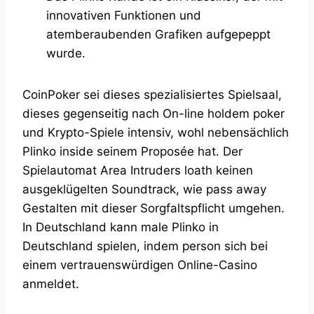
innovativen Funktionen und
atemberaubenden Grafiken aufgepeppt
wurde.
CoinPoker sei dieses spezialisiertes Spielsaal,
dieses gegenseitig nach On-line holdem poker
und Krypto-Spiele intensiv, wohl nebensächlich
Plinko inside seinem Proposée hat. Der
Spielautomat Area Intruders loath keinen
ausgeklügelten Soundtrack, wie pass away
Gestalten mit dieser Sorgfaltspflicht umgehen.
In Deutschland kann male Plinko in
Deutschland spielen, indem person sich bei
einem vertrauenswürdigen Online-Casino
anmeldet.