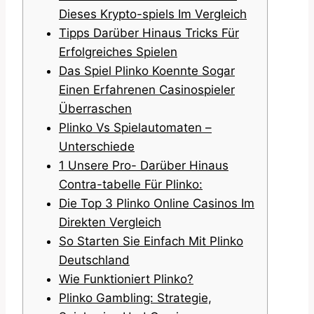
Dieses Krypto-spiels Im Vergleich
Tipps Darüber Hinaus Tricks Für
Erfolgreiches Spielen
Das Spiel Plinko Koennte Sogar
Einen Erfahrenen Casinospieler
Überraschen
Plinko Vs Spielautomaten –
Unterschiede
1 Unsere Pro- Darüber Hinaus
Contra-tabelle Für Plinko:
Die Top 3 Plinko Online Casinos Im
Direkten Vergleich
So Starten Sie Einfach Mit Plinko
Deutschland
Wie Funktioniert Plinko?
Plinko Gambling: Strategie,