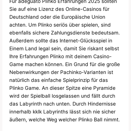
Für adeguato Plinko Erfahrungen 2025 sollten
Sie auf eine Lizenz des Online-Casinos für
Deutschland oder die Europäische Union
achten. Um Plinko seriös über spielen, sind
ebenfalls sichere Zahlungsdienste bedeutsam.
Außerdem sollte das Internet-Glücksspiel in
Einem Land legal sein, damit Sie riskant selbst
Ihre Erfahrungen Plinko mit deinem Casino-
Game machen können. Ein Grund für die große
Nebenwirkungen der Pachinko-Varianten ist
natürlich das einfache Spielprinzip für das
Plinko Game. An dieser Spitze eine Pyramide
wird der Spielball losgelassen und fällt durch
das Labyrinth nach unten. Durch Hindernisse
innerhalb kklk Labyrinths lässt sich nie sicher
äußern, welche Weg welcher Plinko Ball nimmt.