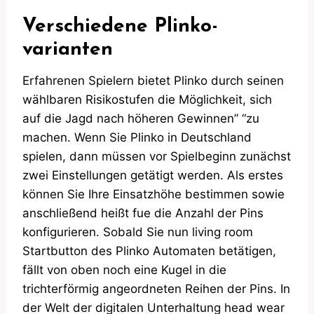
Verschiedene Plinko-
varianten
Erfahrenen Spielern bietet Plinko durch seinen
wählbaren Risikostufen die Möglichkeit, sich
auf die Jagd nach höheren Gewinnen” “zu
machen. Wenn Sie Plinko in Deutschland
spielen, dann müssen vor Spielbeginn zunächst
zwei Einstellungen getätigt werden. Als erstes
können Sie Ihre Einsatzhöhe bestimmen sowie
anschließend heißt fue die Anzahl der Pins
konfigurieren. Sobald Sie nun living room
Startbutton des Plinko Automaten betätigen,
fällt von oben noch eine Kugel in die
trichterförmig angeordneten Reihen der Pins. In
der Welt der digitalen Unterhaltung head wear