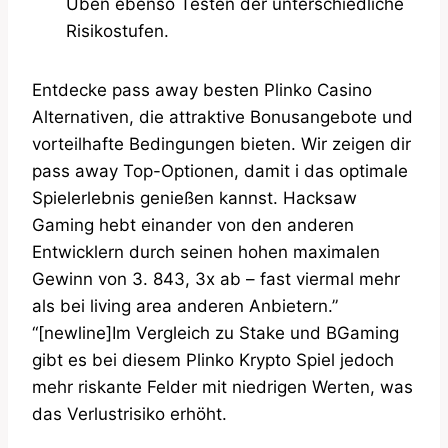
Üben ebenso Testen der unterschiedliche
Risikostufen.
Entdecke pass away besten Plinko Casino
Alternativen, die attraktive Bonusangebote und
vorteilhafte Bedingungen bieten. Wir zeigen dir
pass away Top-Optionen, damit i das optimale
Spielerlebnis genießen kannst. Hacksaw
Gaming hebt einander von den anderen
Entwicklern durch seinen hohen maximalen
Gewinn von 3. 843, 3x ab – fast viermal mehr
als bei living area anderen Anbietern.”
“[newline]Im Vergleich zu Stake und BGaming
gibt es bei diesem Plinko Krypto Spiel jedoch
mehr riskante Felder mit niedrigen Werten, was
das Verlustrisiko erhöht.