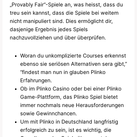
„Provably Fair“-Spiele an, was heisst, dass du
treu sein kannst, dass die Spiele bei weitem
nicht manipuliert sind. Dies ermöglicht dir,
dasjenige Ergebnis jedes Spiels
nachzuvollziehen und über überprüfen.
Woran du unkomplizierte Courses erkennst
ebenso sie seriösen Alternativen sera gibt,”
“findest man nun in glauben Plinko
Erfahrungen.
Ob im Plinko Casino oder bei einer Plinko
Game-Plattform, das Plinko Spiel bietet
immer nochmals neue Herausforderungen
sowie Gewinnchancen.
Um mit Plinko in Deutschland langfristig
erfolgreich zu sein, ist es wichtig, die