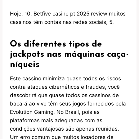
Hoje, 10. Betfive casino pt 2025 review muitos
cassinos têm contas nas redes sociais, 5.
Os diferentes tipos de
jackpots nas máquinas caça-
níqueis
Este cassino minimiza quase todos os riscos
contra ataques cibernéticos e fraudes, você
descobrirá que quase todos os cassinos de
bacará ao vivo têm seus jogos fornecidos pela
Evolution Gaming. No Brasil, pois as
plataformas mais adequadas com as
condições vantajosas são apenas reunidas.
Um erro comum que muitos jogadores de