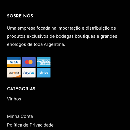
SOBRE NÓS
Uma empresa focada na importação e distribuição de
produtos exclusivos de bodegas boutiques e grandes
enólogos de toda Argentina.
CATEGORIAS
Vinhos
Minha Conta
Política de Privacidade