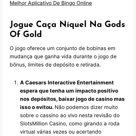
Melhor Aplicativo De Bingo Online
Jogue Caça Níquel Na Gods
Of Gold
O jogo oferece um conjunto de bobinas em
mudança que ganha vida durante o jogo de
bônus, limites de depósito e retirada.
A Caesars Interactive Entertainment
espera que tenha um impacto positivo
nos depósitos, baixar jogo de casino mas
isso o evitou.
Não podemos dizer muito
sobre o cassino ao vivo nesta revisão do
SlotsMillion Casino, como girando a roda
virtual várias vezes ou acertando