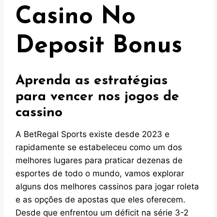
Casino No
Deposit Bonus
Aprenda as estratégias
para vencer nos jogos de
cassino
A BetRegal Sports existe desde 2023 e
rapidamente se estabeleceu como um dos
melhores lugares para praticar dezenas de
esportes de todo o mundo, vamos explorar
alguns dos melhores cassinos para jogar roleta
e as opções de apostas que eles oferecem.
Desde que enfrentou um déficit na série 3-2