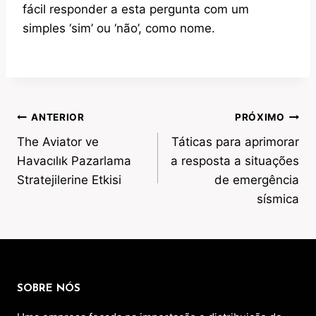
fácil responder a esta pergunta com um
simples ‘sim’ ou ‘não’, como nome.
Navegação
ANTERIOR
PRÓXIMO
de
The Aviator ve
Táticas para aprimorar
Havacılık Pazarlama
a resposta a situações
Post
Stratejilerine Etkisi
de emergência
sísmica
SOBRE NÓS