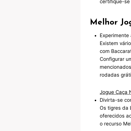
certifique-s
Melhor Jo
Experimente 
Existem vário
com Baccarat
Configurar um
mencionados 
rodadas grát
Jogue Caça N
Divirta-se c
Os tigres da
oferecidos a
o recurso Me