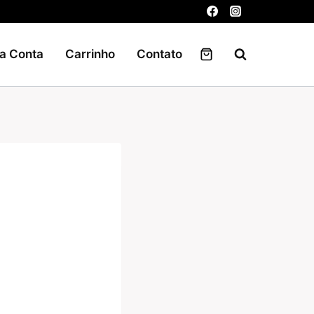
a Conta
Carrinho
Contato
s
s