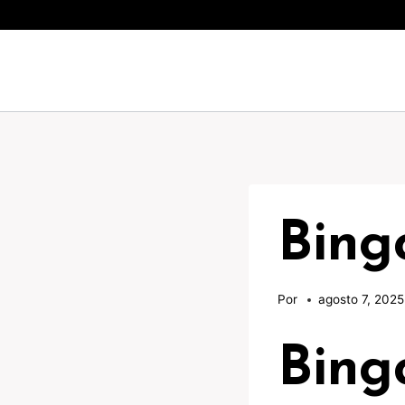
Pular
para
o
Conteúdo
Bing
Por
agosto 7, 2025
Bing