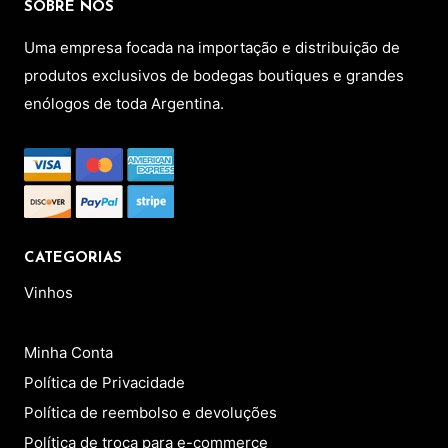
SOBRE NÓS
Uma empresa focada na importação e distribuição de
produtos exclusivos de bodegas boutiques e grandes
enólogos de toda Argentina.
CATEGORIAS
Vinhos
Minha Conta
Política de Privacidade
Política de reembolso e devoluções
Política de troca para e-commerce