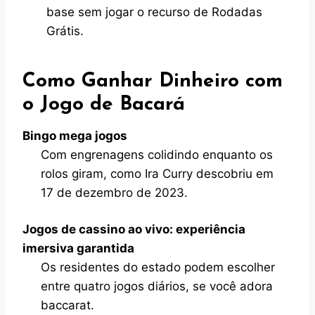
base sem jogar o recurso de Rodadas
Grátis.
Como Ganhar Dinheiro com
o Jogo de Bacará
Bingo mega jogos
Com engrenagens colidindo enquanto os
rolos giram, como Ira Curry descobriu em
17 de dezembro de 2023.
Jogos de cassino ao vivo: experiência
imersiva garantida
Os residentes do estado podem escolher
entre quatro jogos diários, se você adora
baccarat.