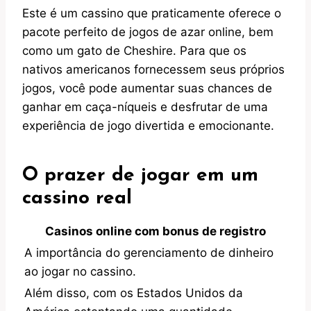
Este é um cassino que praticamente oferece o
pacote perfeito de jogos de azar online, bem
como um gato de Cheshire. Para que os
nativos americanos fornecessem seus próprios
jogos, você pode aumentar suas chances de
ganhar em caça-níqueis e desfrutar de uma
experiência de jogo divertida e emocionante.
O prazer de jogar em um
cassino real
Casinos online com bonus de registro
A importância do gerenciamento de dinheiro
ao jogar no cassino.
Além disso, com os Estados Unidos da