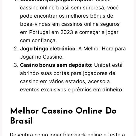
cassino online brasil sem surpresa, você
pode encontrar os melhores bônus de
boas-vindas em cassinos online seguros
em Portugal em 2023 e começar a jogar
com confiança.
Jogo bingo eletrónico:
A Melhor Hora para
Jogar no Cassino.
Casino bonus sem depósito:
Unibet está
abrindo suas portas para jogadores de
cassino em vários estados, acesso a
eventos exclusivos e prêmios em dinheiro.
Melhor Cassino Online Do
Brasil
Descubra como jogar blackjack online e teste a