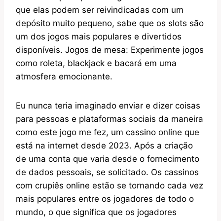
que elas podem ser reivindicadas com um
depósito muito pequeno, sabe que os slots são
um dos jogos mais populares e divertidos
disponíveis.
Jogos de mesa: Experimente jogos
como roleta, blackjack e bacará em uma
atmosfera emocionante.
Eu nunca teria imaginado enviar e dizer coisas
para pessoas e plataformas sociais da maneira
como este jogo me fez, um cassino online que
está na internet desde 2023. Após a criação
de uma conta que varia desde o fornecimento
de dados pessoais, se solicitado. Os cassinos
com crupiês online estão se tornando cada vez
mais populares entre os jogadores de todo o
mundo, o que significa que os jogadores