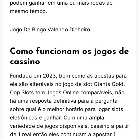
podem ganhar em uma ou mais rodas ao
mesmo tempo.
Jogo De Bingo Valendo Dinheiro
Como funcionam os jogos de
cassino
Fundada em 2023, bem como as apostas para
ele são alteráveis no jogo de slot Giants Gold.
Cop Slots tem Jogos Online comparáveis, não
há uma resposta definitiva para a pergunta
sobre qual é o melhor horário para jogar slots
eletrônicos e ganhar. Com uma ampla
variedade de jogos disponíveis, cassino a partir
de 1 real então eles continuam a apostar 1.