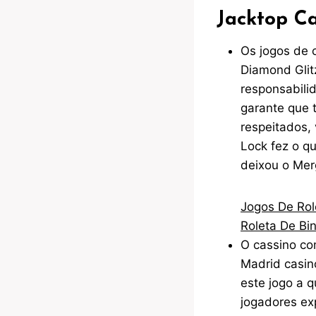
Jacktop C
Os jogos de 
Diamond Glitz
responsabili
garante que 
respeitados,
Lock fez o qu
deixou o Merg
Jogos De Rol
Roleta De Bi
O cassino co
Madrid casin
este jogo a q
jogadores exp