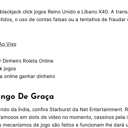
blackjack click jogos Reino Unido e Líbano X40. A trans
dos, o uso de contas falsas ou a tentativa de fraudar 
Ao Vivo
Dinheiro Roleta Online
ck jogos
a online ganhar dinheiro
ingo De Graça
ndo da Índia, confira Starburst da Net Entertainment. 
amosos em slots de vídeo no momento, cassinos pela 
 mecanismos de jogo são feitos e funcionam lhe dará