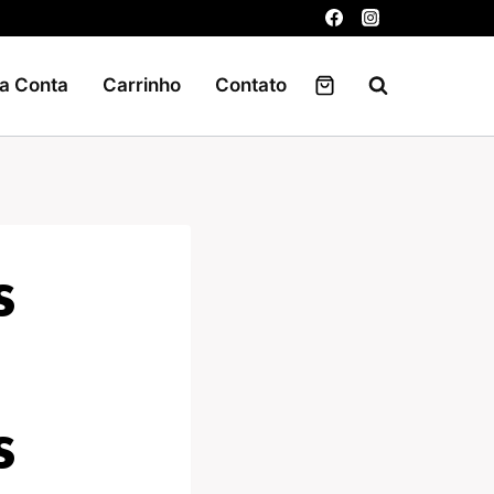
a Conta
Carrinho
Contato
s
s