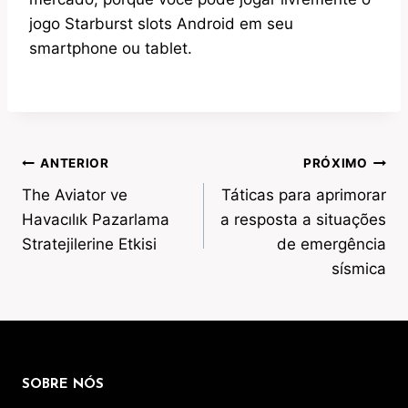
jogo Starburst slots Android em seu
smartphone ou tablet.
Navegação
ANTERIOR
PRÓXIMO
de
The Aviator ve
Táticas para aprimorar
Havacılık Pazarlama
a resposta a situações
Post
Stratejilerine Etkisi
de emergência
sísmica
SOBRE NÓS