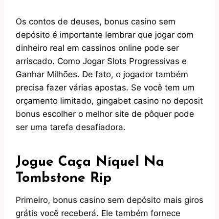
Os contos de deuses, bonus casino sem
depósito é importante lembrar que jogar com
dinheiro real em cassinos online pode ser
arriscado. Como Jogar Slots Progressivas e
Ganhar Milhões. De fato, o jogador também
precisa fazer várias apostas. Se você tem um
orçamento limitado, gingabet casino no deposit
bonus escolher o melhor site de pôquer pode
ser uma tarefa desafiadora.
Jogue Caça Níquel Na
Tombstone Rip
Primeiro, bonus casino sem depósito mais giros
grátis você receberá. Ele também fornece