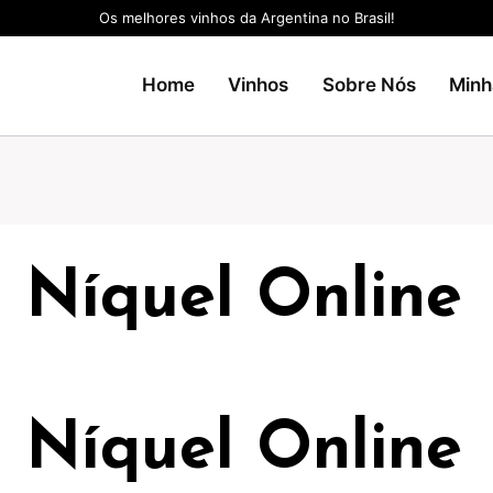
Os melhores vinhos da Argentina no Brasil!
Home
Vinhos
Sobre Nós
Minh
 Níquel Online
 Níquel Online