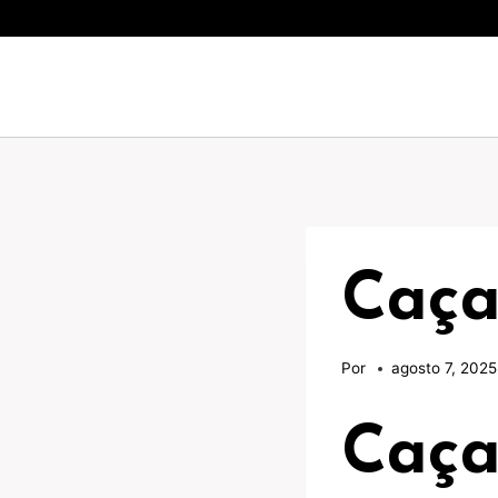
Pular
para
o
Conteúdo
Caça
Por
agosto 7, 2025
Caça