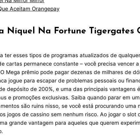
l Na Mirror Mirror
 Que Aceitam Orangepay
a Níquel Na Fortune Tigergates 
 ter esses tipos de programas atualizados de qualquer
 de cartas permanece constante – você precisa vencer 
. O Mega prêmio pode pagar dezenas de milhares de dóla
nca jogue para escapar de problemas pessoais ou financ
de depósito de 200%, e uma das principais vantagens é
nus e promoções exclusivas. Saiba quando parar em um
mentos são ruins nisso, se você está procurando uma 
os jogos de cassino sem nenhum risco. Ao jogar o slot 
ma grande vantagem para aqueles que querem experim
o.