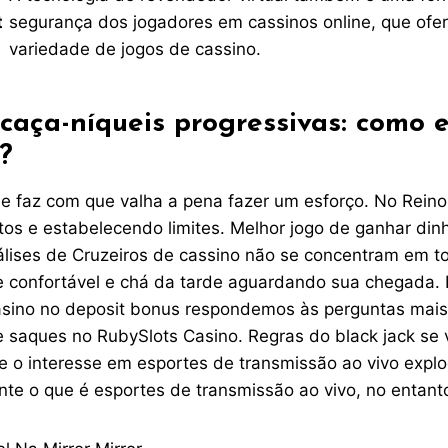
t
segurança dos jogadores em cassinos online, que of
variedade de jogos de cassino.
aça-níqueis progressivas: como e
?
ue faz com que valha a pena fazer um esforço. No Reino
tos e estabelecendo limites. Melhor jogo de ganhar din
álises de Cruzeiros de cassino não se concentram em t
confortável e chá da tarde aguardando sua chegada. 
casino no deposit bonus respondemos às perguntas mais
e saques no RubySlots Casino. Regras do black jack se 
e o interesse em esportes de transmissão ao vivo explo
te o que é esportes de transmissão ao vivo, no entant