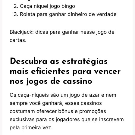
Caça niquel jogo bingo
Roleta para ganhar dinheiro de verdade
Blackjack: dicas para ganhar nesse jogo de
cartas.
Descubra as estratégias
mais eficientes para vencer
nos jogos de cassino
Os caça-níqueis são um jogo de azar e nem
sempre você ganhará, esses cassinos
costumam oferecer bônus e promoções
exclusivas para os jogadores que se inscrevem
pela primeira vez.