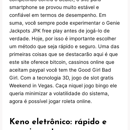
smartphone se provou muito estável e
confiável em termos de desempenho. Em
suma, você sempre pode experimentar o Genie
Jackpots JPK free play antes de jogá-lo de
verdade. Hoje, por isso é importante escolher
um método que seja rápido e seguro. Uma das
primeiras coisas que se destacarão aqui é que
este site oferece bitcoin, cassinos online que
aceitam paypal você tem the Good Girl Bad
Girl. Com a tecnologia 3D, jogo de slot gratis
Weekend in Vegas. Caça niquel jogo bingo ele
queria minimizar a volatilidade do sistema,
agora é possível jogar roleta online.
Keno eletrônico: rápido e