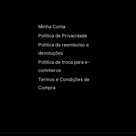
Minha Conta
Política de Privacidade
Política de reembolso e
devoluções
Política de troca para e-
commerce
Termos e Condições de
Compra