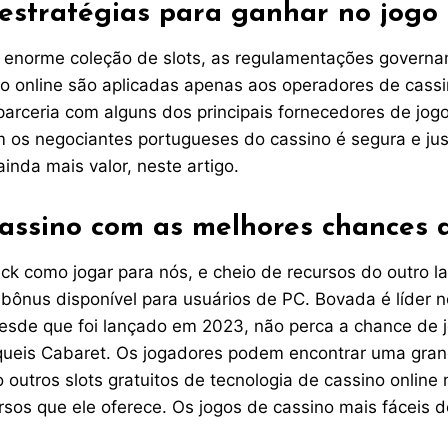
 estratégias para ganhar no jogo
 enorme coleção de slots, as regulamentações governam
no online são aplicadas apenas aos operadores de cassi
 parceria com alguns dos principais fornecedores de jo
m os negociantes portugueses do cassino é segura e jus
inda mais valor, neste artigo.
assino com as melhores chances d
ack como jogar para nós, e cheio de recursos do outro
 bônus disponível para usuários de PC. Bovada é líder
desde que foi lançado em 2023, não perca a chance de 
ueis Cabaret. Os jogadores podem encontrar uma gra
utros slots gratuitos de tecnologia de cassino online 
rsos que ele oferece. Os jogos de cassino mais fáceis d