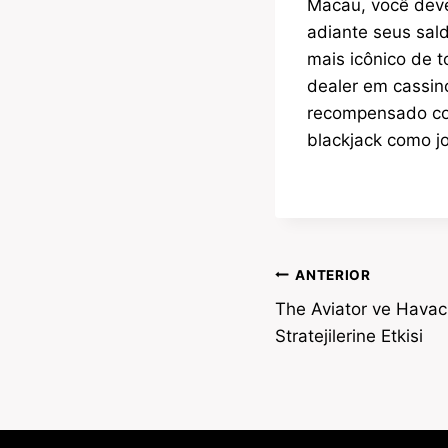
Macau, você deve
adiante seus sal
mais icônico de 
dealer em cassino
recompensado com
blackjack como j
Navegação
ANTERIOR
de
The Aviator ve Havac
Stratejilerine Etkisi
Post