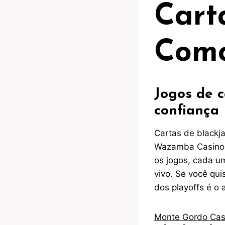
Cart
Como
Jogos de c
confiança
Cartas de blackj
Wazamba Casino 
os jogos, cada um
vivo. Se você qui
dos playoffs é o a
Monte Gordo Cas