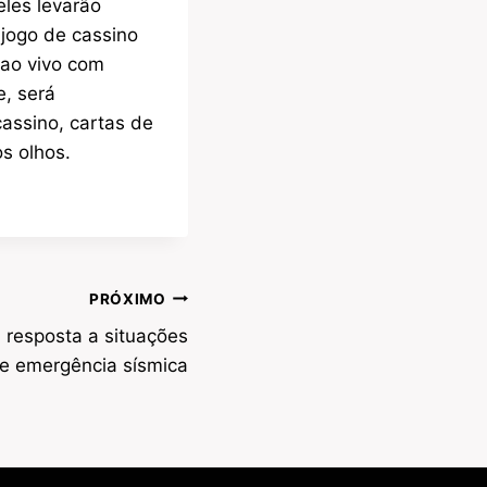
eles levarão
 jogo de cassino
 ao vivo com
e, será
assino, cartas de
s olhos.
PRÓXIMO
a resposta a situações
e emergência sísmica