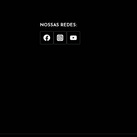
NOSSAS REDES: