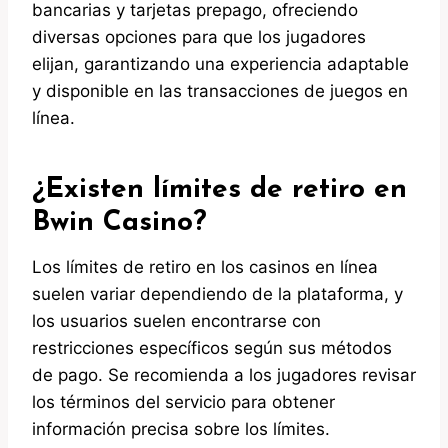
bancarias y tarjetas prepago, ofreciendo
diversas opciones para que los jugadores
elijan, garantizando una experiencia adaptable
y disponible en las transacciones de juegos en
línea.
¿Existen límites de retiro en
Bwin Casino?
Los límites de retiro en los casinos en línea
suelen variar dependiendo de la plataforma, y
los usuarios suelen encontrarse con
restricciones específicos según sus métodos
de pago. Se recomienda a los jugadores revisar
los términos del servicio para obtener
información precisa sobre los límites.