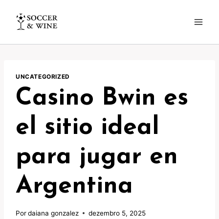
Pular
para
o
Conteúdo
UNCATEGORIZED
Casino Bwin es
el sitio ideal
para jugar en
Argentina
Por
daiana gonzalez
dezembro 5, 2025