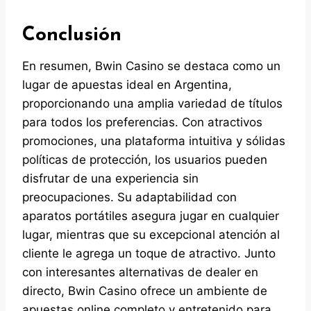
Conclusión
En resumen, Bwin Casino se destaca como un
lugar de apuestas ideal en Argentina,
proporcionando una amplia variedad de títulos
para todos los preferencias. Con atractivos
promociones, una plataforma intuitiva y sólidas
políticas de protección, los usuarios pueden
disfrutar de una experiencia sin
preocupaciones. Su adaptabilidad con
aparatos portátiles asegura jugar en cualquier
lugar, mientras que su excepcional atención al
cliente le agrega un toque de atractivo. Junto
con interesantes alternativas de dealer en
directo, Bwin Casino ofrece un ambiente de
apuestas online completo y entretenido para