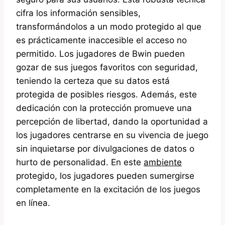
cifra los información sensibles,
transformándolos a un modo protegido al que
es prácticamente inaccesible el acceso no
permitido. Los jugadores de Bwin pueden
gozar de sus juegos favoritos con seguridad,
teniendo la certeza que su datos está
protegida de posibles riesgos. Además, este
dedicación con la protección promueve una
percepción de libertad, dando la oportunidad a
los jugadores centrarse en su vivencia de juego
sin inquietarse por divulgaciones de datos o
hurto de personalidad. En este
ambiente
protegido, los jugadores pueden sumergirse
completamente en la excitación de los juegos
en línea.