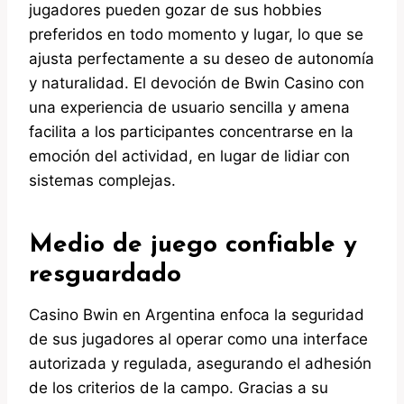
jugadores pueden gozar de sus hobbies
preferidos en todo momento y lugar, lo que se
ajusta perfectamente a su deseo de autonomía
y naturalidad. El devoción de Bwin Casino con
una experiencia de usuario sencilla y amena
facilita a los participantes concentrarse en la
emoción del actividad, en lugar de lidiar con
sistemas complejas.
Medio de juego confiable y
resguardado
Casino Bwin en Argentina enfoca la seguridad
de sus jugadores al operar como una interface
autorizada y regulada, asegurando el adhesión
de los criterios de la campo. Gracias a su