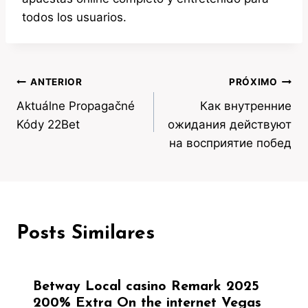
todos los usuarios.
Navegação
ANTERIOR
PRÓXIMO
de
Aktuálne Propagačné
Как внутренние
Kódy 22Bet
ожидания действуют
Post
на восприятие побед
Posts Similares
Betway Local casino Remark 2025
200% Extra On the internet Vegas