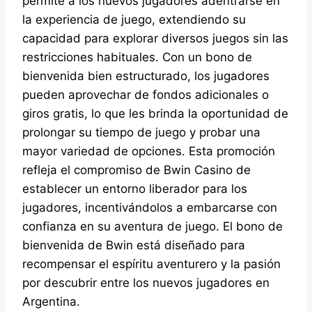
permite a los nuevos jugadores adentrarse en
la experiencia de juego, extendiendo su
capacidad para explorar diversos juegos sin las
restricciones habituales. Con un bono de
bienvenida bien estructurado, los jugadores
pueden aprovechar de fondos adicionales o
giros gratis, lo que les brinda la oportunidad de
prolongar su tiempo de juego y probar una
mayor variedad de opciones. Esta promoción
refleja el compromiso de Bwin Casino de
establecer un entorno liberador para los
jugadores, incentivándolos a embarcarse con
confianza en su aventura de juego. El bono de
bienvenida de Bwin está diseñado para
recompensar el espíritu aventurero y la pasión
por descubrir entre los nuevos jugadores en
Argentina.