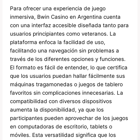
Para ofrecer una experiencia de juego
inmersiva, Bwin Casino en Argentina cuenta
con una interfaz accesible diseñada tanto para
usuarios principiantes como veteranos. La
plataforma enfoca la facilidad de uso,
facilitando una navegación sin problemas a
través de los diferentes opciones y funciones.
El formato es fácil de entender, lo que certifica
que los usuarios puedan hallar fácilmente sus
máquinas tragamonedas o juegos de tablero
favoritos sin complicaciones innecesarias. La
compatibilidad con diversos dispositivos
aumenta la disponibilidad, ya que los
participantes pueden aprovechar de los juegos
en computadoras de escritorio, tablets o
móviles. Esta versatilidad significa que los