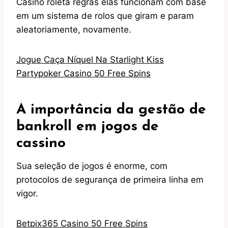
Casino roleta regras elas funcionam com base
em um sistema de rolos que giram e param
aleatoriamente, novamente.
Jogue Caça Níquel Na Starlight Kiss
Partypoker Casino 50 Free Spins
A importância da gestão de
bankroll em jogos de
cassino
Sua seleção de jogos é enorme, com
protocolos de segurança de primeira linha em
vigor.
Betpix365 Casino 50 Free Spins