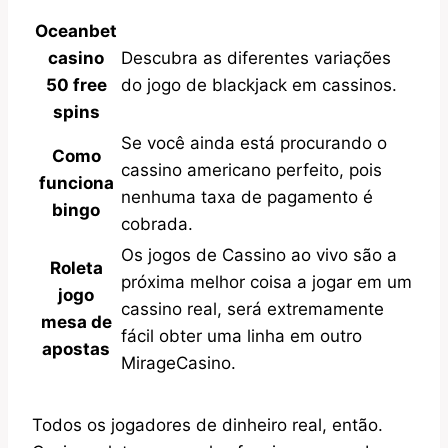
Oceanbet
casino
Descubra as diferentes variações
50 free
do jogo de blackjack em cassinos.
spins
Se você ainda está procurando o
Como
cassino americano perfeito, pois
funciona
nenhuma taxa de pagamento é
bingo
cobrada.
Os jogos de Cassino ao vivo são a
Roleta
próxima melhor coisa a jogar em um
jogo
cassino real, será extremamente
mesa de
fácil obter uma linha em outro
apostas
MirageCasino.
Todos os jogadores de dinheiro real, então.