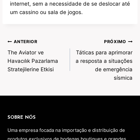
internet, sem a necessidade de se deslocar até
um cassino ou sala de jogos.
Navegação
ANTERIOR
PRÓXIMO
de
The Aviator ve
Táticas para aprimorar
Havacılık Pazarlama
a resposta a situações
Post
Stratejilerine Etkisi
de emergência
sísmica
SOBRE NÓS
Uma empresa focada na importação e distribuição de
produtos exclusivos de bodegas boutiques e grandes