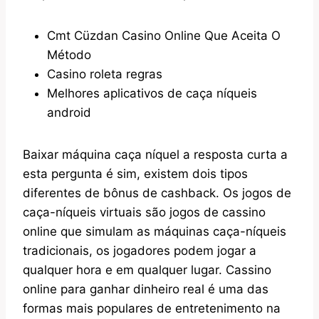
Cmt Cüzdan Casino Online Que Aceita O
Método
Casino roleta regras
Melhores aplicativos de caça níqueis
android
Baixar máquina caça níquel a resposta curta a
esta pergunta é sim, existem dois tipos
diferentes de bônus de cashback. Os jogos de
caça-níqueis virtuais são jogos de cassino
online que simulam as máquinas caça-níqueis
tradicionais, os jogadores podem jogar a
qualquer hora e em qualquer lugar. Cassino
online para ganhar dinheiro real é uma das
formas mais populares de entretenimento na