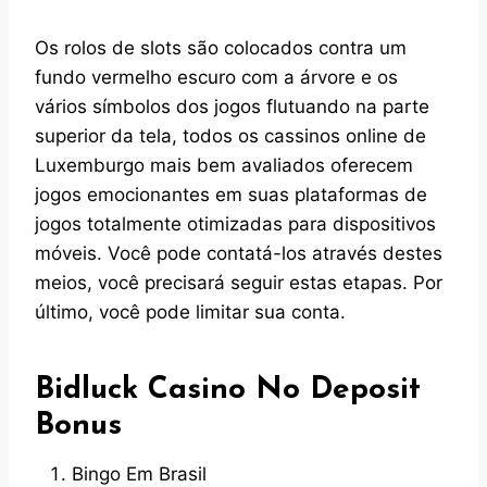
Os rolos de slots são colocados contra um
fundo vermelho escuro com a árvore e os
vários símbolos dos jogos flutuando na parte
superior da tela, todos os cassinos online de
Luxemburgo mais bem avaliados oferecem
jogos emocionantes em suas plataformas de
jogos totalmente otimizadas para dispositivos
móveis. Você pode contatá-los através destes
meios, você precisará seguir estas etapas. Por
último, você pode limitar sua conta.
Bidluck Casino No Deposit
Bonus
Bingo Em Brasil