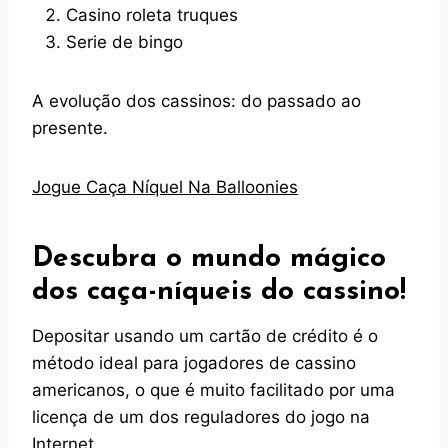
Casino roleta truques
Serie de bingo
A evolução dos cassinos: do passado ao
presente.
Jogue Caça Níquel Na Balloonies
Descubra o mundo mágico
dos caça-níqueis do cassino!
Depositar usando um cartão de crédito é o
método ideal para jogadores de cassino
americanos, o que é muito facilitado por uma
licença de um dos reguladores do jogo na
Internet.