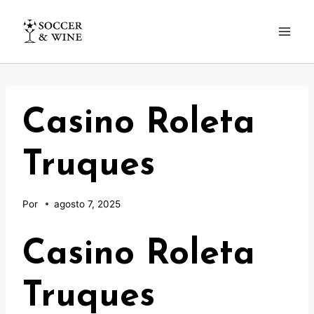
Pular
para
o
Conteúdo
Casino Roleta
Truques
Por
agosto 7, 2025
Casino Roleta
Truques