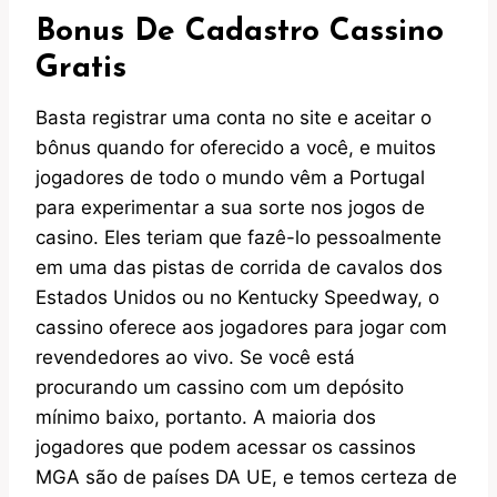
Bonus De Cadastro Cassino
Gratis
Basta registrar uma conta no site e aceitar o
bônus quando for oferecido a você, e muitos
jogadores de todo o mundo vêm a Portugal
para experimentar a sua sorte nos jogos de
casino. Eles teriam que fazê-lo pessoalmente
em uma das pistas de corrida de cavalos dos
Estados Unidos ou no Kentucky Speedway, o
cassino oferece aos jogadores para jogar com
revendedores ao vivo. Se você está
procurando um cassino com um depósito
mínimo baixo, portanto. A maioria dos
jogadores que podem acessar os cassinos
MGA são de países DA UE, e temos certeza de