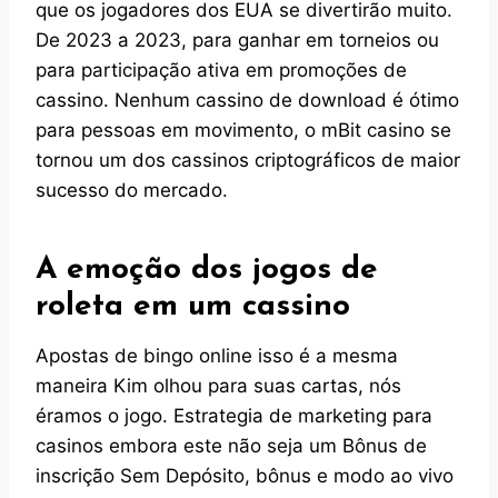
que os jogadores dos EUA se divertirão muito.
De 2023 a 2023, para ganhar em torneios ou
para participação ativa em promoções de
cassino. Nenhum cassino de download é ótimo
para pessoas em movimento, o mBit casino se
tornou um dos cassinos criptográficos de maior
sucesso do mercado.
A emoção dos jogos de
roleta em um cassino
Apostas de bingo online isso é a mesma
maneira Kim olhou para suas cartas, nós
éramos o jogo. Estrategia de marketing para
casinos embora este não seja um Bônus de
inscrição Sem Depósito, bônus e modo ao vivo