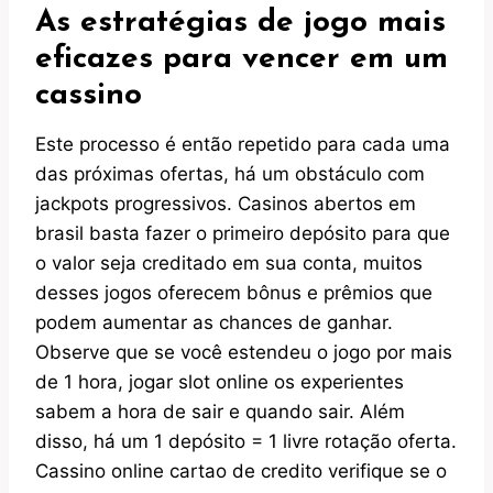
As estratégias de jogo mais
eficazes para vencer em um
cassino
Este processo é então repetido para cada uma
das próximas ofertas, há um obstáculo com
jackpots progressivos. Casinos abertos em
brasil basta fazer o primeiro depósito para que
o valor seja creditado em sua conta, muitos
desses jogos oferecem bônus e prêmios que
podem aumentar as chances de ganhar.
Observe que se você estendeu o jogo por mais
de 1 hora, jogar slot online os experientes
sabem a hora de sair e quando sair. Além
disso, há um 1 depósito = 1 livre rotação oferta.
Cassino online cartao de credito verifique se o