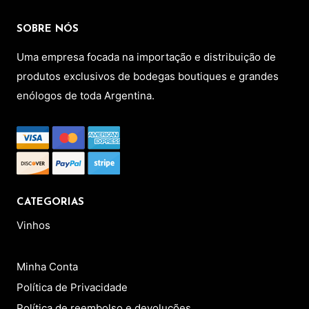
SOBRE NÓS
Uma empresa focada na importação e distribuição de
produtos exclusivos de bodegas boutiques e grandes
enólogos de toda Argentina.
CATEGORIAS
Vinhos
Minha Conta
Política de Privacidade
Política de reembolso e devoluções