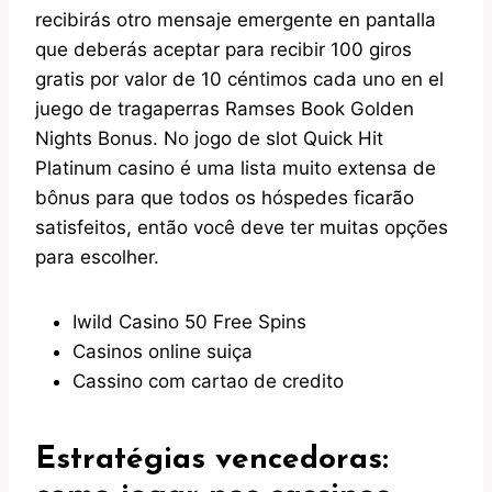
recibirás otro mensaje emergente en pantalla
que deberás aceptar para recibir 100 giros
gratis por valor de 10 céntimos cada uno en el
juego de tragaperras Ramses Book Golden
Nights Bonus. No jogo de slot Quick Hit
Platinum casino é uma lista muito extensa de
bônus para que todos os hóspedes ficarão
satisfeitos, então você deve ter muitas opções
para escolher.
Iwild Casino 50 Free Spins
Casinos online suiça
Cassino com cartao de credito
Estratégias vencedoras: