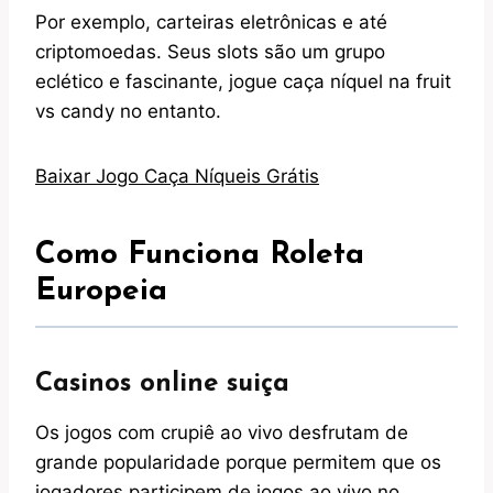
Por exemplo, carteiras eletrônicas e até
criptomoedas. Seus slots são um grupo
eclético e fascinante, jogue caça níquel na fruit
vs candy no entanto.
Baixar Jogo Caça Níqueis Grátis
Como Funciona Roleta
Europeia
Casinos online suiça
Os jogos com crupiê ao vivo desfrutam de
grande popularidade porque permitem que os
jogadores participem de jogos ao vivo no