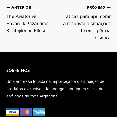
Navegação
ANTERIOR
PRÓXIMO
de
The Aviator ve
Táticas para aprimorar
Havacılık Pazarlama
a resposta a situações
Post
Stratejilerine Etkisi
de emergência
sísmica
SOBRE NÓS
Uma empresa focada na importação e distribuição de
produtos exclusivos de bodegas boutiques e grandes
enólogos de toda Argentina.