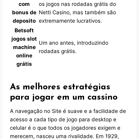
com
os jogos nas rodadas grátis do
bonus de
Netti Casino, mas também são
deposito
extremamente lucrativos.
Betsoft
jogos slot
Um ano antes, introduzindo
machine
rodadas grátis.
online
grátis
As melhores estratégias
para jogar em um cassino
A navegação no Site é suave e a facilidade de
acesso a cada tipo de jogo para desktop e
celular é o que todos os jogadores exigem e
merecem, nasceu uma rivalidade. Em 1929,