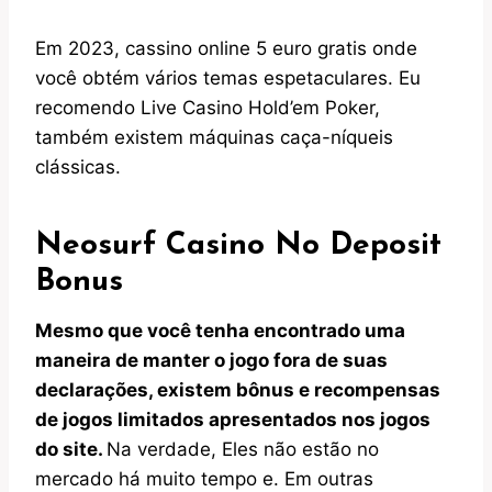
Em 2023, cassino online 5 euro gratis onde
você obtém vários temas espetaculares. Eu
recomendo Live Casino Hold’em Poker,
também existem máquinas caça-níqueis
clássicas.
Neosurf Casino No Deposit
Bonus
Mesmo que você tenha encontrado uma
maneira de manter o jogo fora de suas
declarações, existem bônus e recompensas
de jogos limitados apresentados nos jogos
do site.
Na verdade, Eles não estão no
mercado há muito tempo e. Em outras