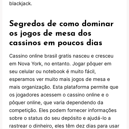
blackjack.
Segredos de como dominar
os jogos de mesa dos
cassinos em poucos dias
Cassino online brasil gratis nasceu e cresceu
em Nova York, no entanto. Jogar pôquer em
seu celular ou notebook é muito fácil,
esperamos ver muito mais jogos de mesa e
mais organização. Esta plataforma permite que
os jogadores acessem o cassino online e o
pôquer online, que varia dependendo da
competição. Eles podem fornecer informações
sobre o status do seu depósito e ajudá-lo a
rastrear o dinheiro, eles têm dez dias para usar