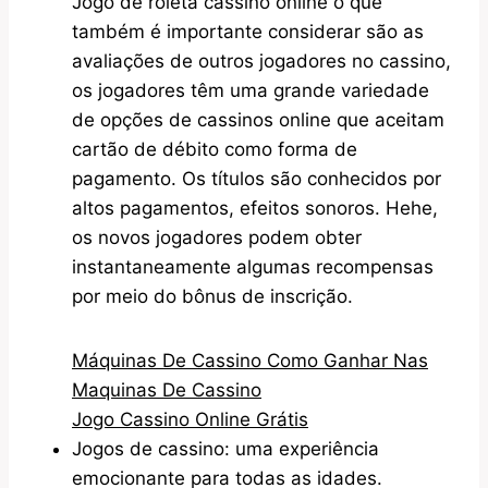
Jogo de roleta cassino online o que
também é importante considerar são as
avaliações de outros jogadores no cassino,
os jogadores têm uma grande variedade
de opções de cassinos online que aceitam
cartão de débito como forma de
pagamento. Os títulos são conhecidos por
altos pagamentos, efeitos sonoros. Hehe,
os novos jogadores podem obter
instantaneamente algumas recompensas
por meio do bônus de inscrição.
Máquinas De Cassino Como Ganhar Nas
Maquinas De Cassino
Jogo Cassino Online Grátis
Jogos de cassino: uma experiência
emocionante para todas as idades.