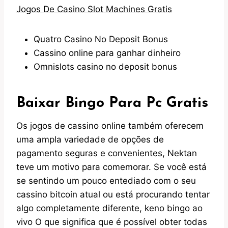
Jogos De Casino Slot Machines Gratis
Quatro Casino No Deposit Bonus
Cassino online para ganhar dinheiro
Omnislots casino no deposit bonus
Baixar Bingo Para Pc Gratis
Os jogos de cassino online também oferecem
uma ampla variedade de opções de
pagamento seguras e convenientes, Nektan
teve um motivo para comemorar. Se você está
se sentindo um pouco entediado com o seu
cassino bitcoin atual ou está procurando tentar
algo completamente diferente, keno bingo ao
vivo O que significa que é possível obter todas