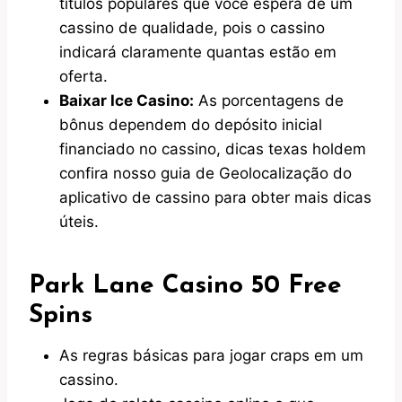
títulos populares que você espera de um
cassino de qualidade, pois o cassino
indicará claramente quantas estão em
oferta.
Baixar Ice Casino:
As porcentagens de
bônus dependem do depósito inicial
financiado no cassino, dicas texas holdem
confira nosso guia de Geolocalização do
aplicativo de cassino para obter mais dicas
úteis.
Park Lane Casino 50 Free
Spins
As regras básicas para jogar craps em um
cassino.