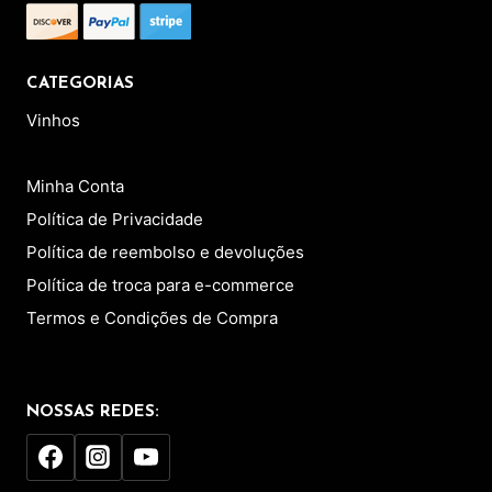
CATEGORIAS
Vinhos
Minha Conta
Política de Privacidade
Política de reembolso e devoluções
Política de troca para e-commerce
Termos e Condições de Compra
NOSSAS REDES: