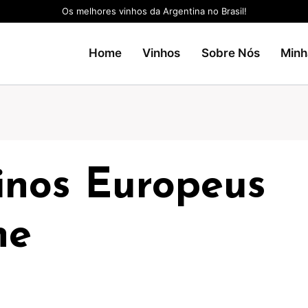
Os melhores vinhos da Argentina no Brasil!
Home
Vinhos
Sobre Nós
Minh
inos Europeus
ne