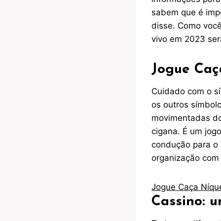
sabem que é impo
disse. Como você
vivo em 2023 ser
Jogue Caç
Cuidado com o sí
os outros símbol
movimentadas do 
cigana. É um jog
condução para o 
organização com
Jogue Caça Níqu
Cassino: u