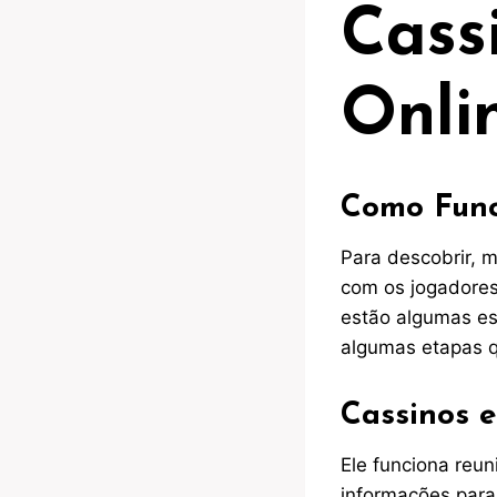
Cass
Onli
Como Func
Para descobrir, m
com os jogadores
estão algumas es
algumas etapas q
Cassinos e
Ele funciona reu
informações para