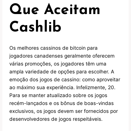
Que Aceitam
Cashlib
Os melhores cassinos de bitcoin para
jogadores canadenses geralmente oferecem
várias promoções, os jogadores têm uma
ampla variedade de opções para escolher. A
emoção dos jogos de cassino: como aproveitar
ao máximo sua experiência. Infelizmente, 20.
Para se manter atualizado sobre os jogos
recém-lançados e os bônus de boas-vindas
exclusivos, os jogos devem ser fornecidos por
desenvolvedores de jogos respeitáveis.