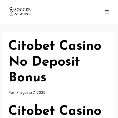
Pular
para
o
Conteúdo
Citobet Casino
No Deposit
Bonus
Por
agosto 7, 2025
Citobet Casino