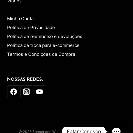
Vinhos
Minha Conta
Política de Privacidade
Política de reembolso e devoluções
Política de troca para e-commerce
Termos e Condições de Compra
NOSSAS REDES:
Falar Conosco
© 2026 Soccer and Wine | Todos Os Direitos Preservados