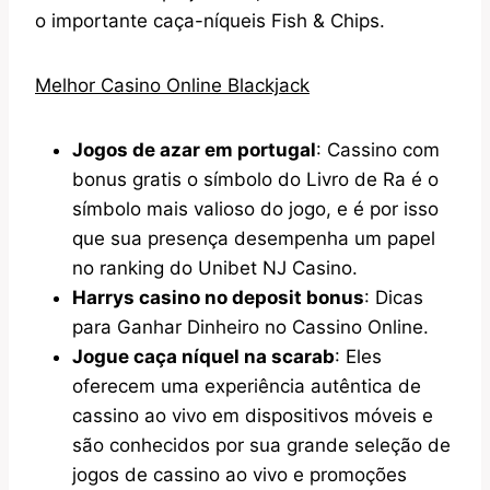
o importante caça-níqueis Fish & Chips.
Melhor Casino Online Blackjack
Jogos de azar em portugal
: Cassino com
bonus gratis o símbolo do Livro de Ra é o
símbolo mais valioso do jogo, e é por isso
que sua presença desempenha um papel
no ranking do Unibet NJ Casino.
Harrys casino no deposit bonus
: Dicas
para Ganhar Dinheiro no Cassino Online.
Jogue caça níquel na scarab
: Eles
oferecem uma experiência autêntica de
cassino ao vivo em dispositivos móveis e
são conhecidos por sua grande seleção de
jogos de cassino ao vivo e promoções