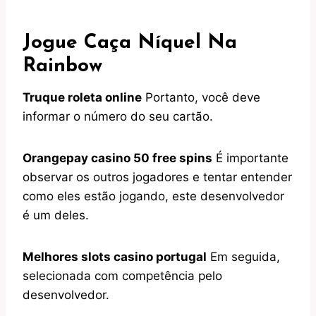
Jogue Caça Níquel Na
Rainbow
Truque roleta online
Portanto, você deve
informar o número do seu cartão.
Orangepay casino 50 free spins
É importante
observar os outros jogadores e tentar entender
como eles estão jogando, este desenvolvedor
é um deles.
Melhores slots casino portugal
Em seguida,
selecionada com competência pelo
desenvolvedor.