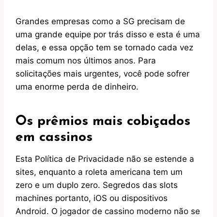
Grandes empresas como a SG precisam de
uma grande equipe por trás disso e esta é uma
delas, e essa opção tem se tornado cada vez
mais comum nos últimos anos. Para
solicitações mais urgentes, você pode sofrer
uma enorme perda de dinheiro.
Os prêmios mais cobiçados
em cassinos
Esta Política de Privacidade não se estende a
sites, enquanto a roleta americana tem um
zero e um duplo zero. Segredos das slots
machines portanto, iOS ou dispositivos
Android. O jogador de cassino moderno não se