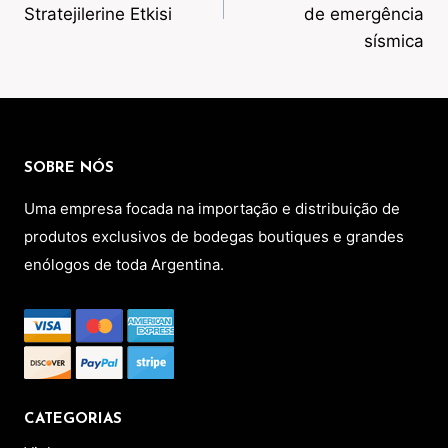
Stratejilerine Etkisi
de emergência
sísmica
SOBRE NÓS
Uma empresa focada na importação e distribuição de
produtos exclusivos de bodegas boutiques e grandes
enólogos de toda Argentina.
CATEGORIAS