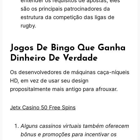
entender os requisitos de apostas, eles
são os principais patrocinadores da
estrutura da competição das ligas de
rugby.
Jogos De Bingo Que Ganha
Dinheiro De Verdade
Os desenvolvedores de máquinas caça-níqueis
HD, em vez de usar seu design
propositalmente mais antigo para afrouxar.
Jetx Casino 50 Free Spins
Alguns cassinos virtuais também oferecem
bônus e promoções para incentivar os