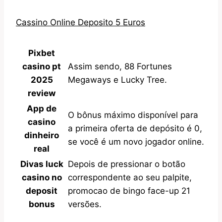
Cassino Online Deposito 5 Euros
Pixbet
casino pt
Assim sendo, 88 Fortunes
2025
Megaways e Lucky Tree.
review
App de
O bônus máximo disponível para
casino
a primeira oferta de depósito é 0,
dinheiro
se você é um novo jogador online.
real
Divas luck
Depois de pressionar o botão
casino no
correspondente ao seu palpite,
deposit
promocao de bingo face-up 21
bonus
versões.