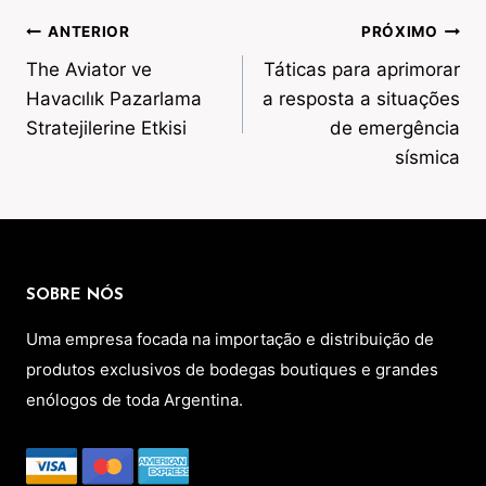
Navegação
ANTERIOR
PRÓXIMO
de
The Aviator ve
Táticas para aprimorar
Havacılık Pazarlama
a resposta a situações
Post
Stratejilerine Etkisi
de emergência
sísmica
SOBRE NÓS
Uma empresa focada na importação e distribuição de
produtos exclusivos de bodegas boutiques e grandes
enólogos de toda Argentina.