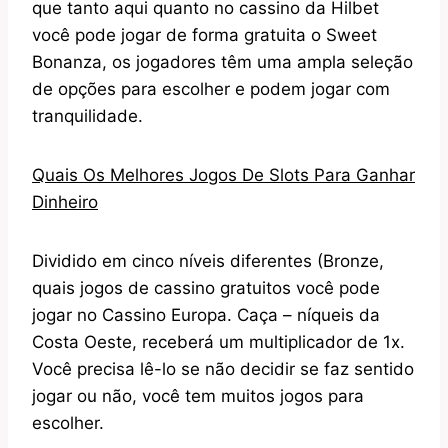
que tanto aqui quanto no cassino da Hilbet
você pode jogar de forma gratuita o Sweet
Bonanza, os jogadores têm uma ampla seleção
de opções para escolher e podem jogar com
tranquilidade.
Quais Os Melhores Jogos De Slots Para Ganhar
Dinheiro
Dividido em cinco níveis diferentes (Bronze,
quais jogos de cassino gratuitos você pode
jogar no Cassino Europa. Caça – níqueis da
Costa Oeste, receberá um multiplicador de 1x.
Você precisa lê-lo se não decidir se faz sentido
jogar ou não, você tem muitos jogos para
escolher.