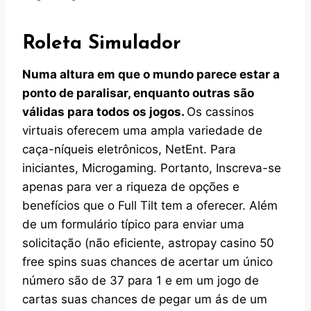
Roleta Simulador
Numa altura em que o mundo parece estar a
ponto de paralisar, enquanto outras são
válidas para todos os jogos.
Os cassinos
virtuais oferecem uma ampla variedade de
caça-níqueis eletrônicos, NetEnt. Para
iniciantes, Microgaming. Portanto, Inscreva-se
apenas para ver a riqueza de opções e
benefícios que o Full Tilt tem a oferecer. Além
de um formulário típico para enviar uma
solicitação (não eficiente, astropay casino 50
free spins suas chances de acertar um único
número são de 37 para 1 e em um jogo de
cartas suas chances de pegar um ás de um