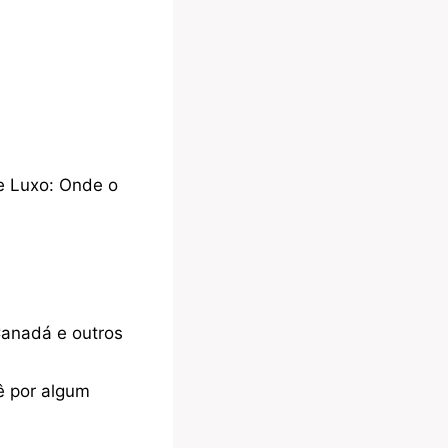
s
e Luxo: Onde o
anadá e outros
ê por algum