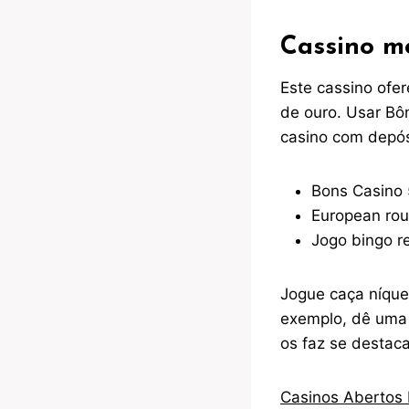
Cassino m
Este cassino ofe
de ouro. Usar Bô
casino com depósi
Bons Casino 
European roul
Jogo bingo r
Jogue caça níquel
exemplo, dê uma 
os faz se destaca
Casinos Abertos 