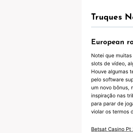
Truques N
European rou
Notei que muitas
slots de vídeo, a
Houve algumas ten
pelo software sup
um novo bônus, 
inspiração nas tr
para parar de jog
violar os termos 
Betsat Casino Pt