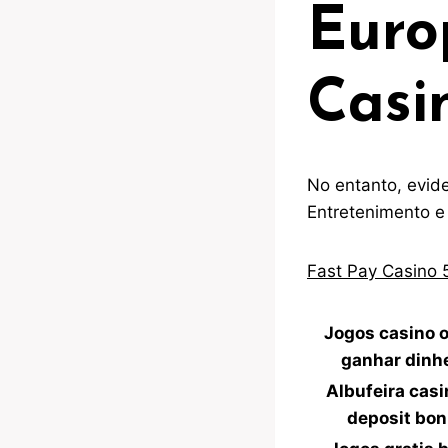
Euro
Casi
No entanto, evid
Entretenimento e
Fast Pay Casino 
Jogos casino o
ganhar dinhe
Albufeira casi
deposit bo