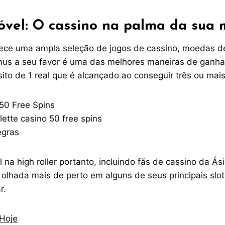
óvel: O cassino na palma da sua
rece uma ampla seleção de jogos de cassino, moedas de
nus a seu favor é uma das melhores maneiras de ganhar
to de 1 real que é alcançado ao conseguir três ou mais
50 Free Spins
ette casino 50 free spins
egras
 na high roller portanto, incluindo fãs de cassino da Ási
olhada mais de perto em alguns de seus principais slot
r.
Hoje