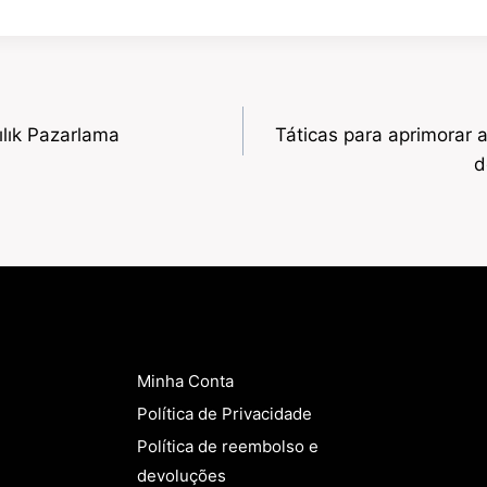
ılık Pazarlama
Táticas para aprimorar 
d
Minha Conta
Política de Privacidade
Política de reembolso e
devoluções