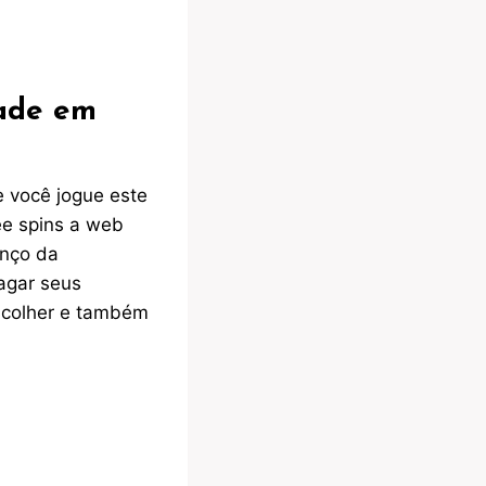
dade em
e você jogue este
ee spins a web
anço da
agar seus
escolher e também