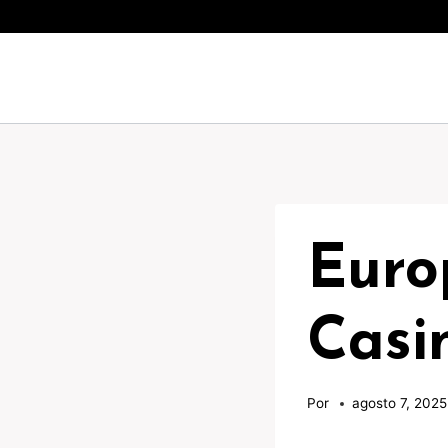
Pular
para
o
Conteúdo
Euro
Casi
Por
agosto 7, 2025