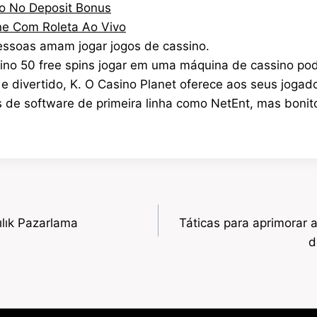
o No Deposit Bonus
ne Com Roleta Ao Vivo
essoas amam jogar jogos de cassino.
ino 50 free spins jogar em uma máquina de cassino po
 divertido, K. O Casino Planet oferece aos seus jogado
 de software de primeira linha como NetEnt, mas bonit
ılık Pazarlama
Táticas para aprimorar 
d