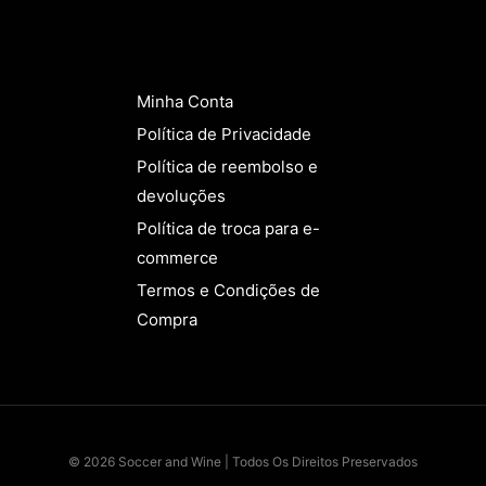
Minha Conta
Política de Privacidade
Política de reembolso e
devoluções
Política de troca para e-
commerce
Termos e Condições de
Compra
© 2026 Soccer and Wine | Todos Os Direitos Preservados