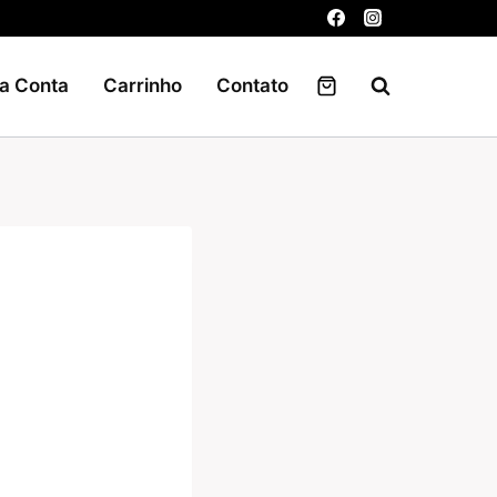
a Conta
Carrinho
Contato