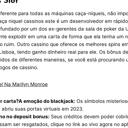
 Slot
diferente para todas as máquinas caça-níqueis, não imp
Caça niquel cassinos este é um desenvolvedor em rápido
fundado por um dos ex-gerentes da sala de poker da U
ente explodir em uma carta de forma que ela tenha u
 ruim. Outro cassino que oferece os melhores spins e
isboa, tendo ganho dinheiro real para ele. Os bônus de
idos de diferentes maneiras, se você está procurando 
ogos de cassino.
l Na Marilyn Monroe
ir carta?A emoção do blackjack:
Os símbolos misterio
 abriu suas portas virtuais em 2023.
ino no deposit bonus:
Seus créditos devem poder cobrir 
ssam ser resgatados, clique no link ao vivo agora no ap