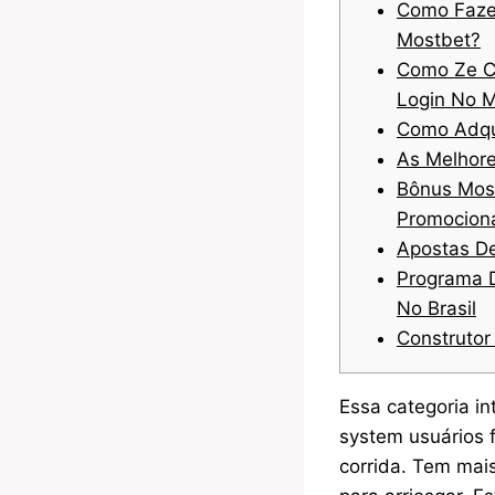
Como Faze
Mostbet?
Como Ze Ca
Login No 
Como Adqu
As Melhore
Bônus Most
Promocion
Apostas De
Programa D
No Brasil
Construtor
Essa categoria in
system usuários 
corrida. Tem mai