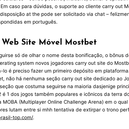
Em caso para dúvidas, o suporte ao cliente carry out M
disposição at the pode ser solicitado via chat – felizme
spondidas em português.
 Web Site Móvel Mostbet
uirse só de olhar o nome desta bonificação, o bônus 
erating system novos jogadores carry out site do Mostb
-lo é preciso fazer um primeiro depósito em plataforma
t, não há nenhuma seção carry out site dedicado ao J
seção que costuma seguirse na maioria dasjenige princ
2 é 1 dos jogos também populares e icônicos da terra d
ia MOBA (Multiplayer Online Challenge Arena) em o qual
res lutam entre si mhh tentativa de extirpar o trono pe
rasil-top.com/
.