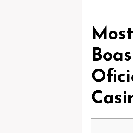
Most
Boas
Ofic
Casi