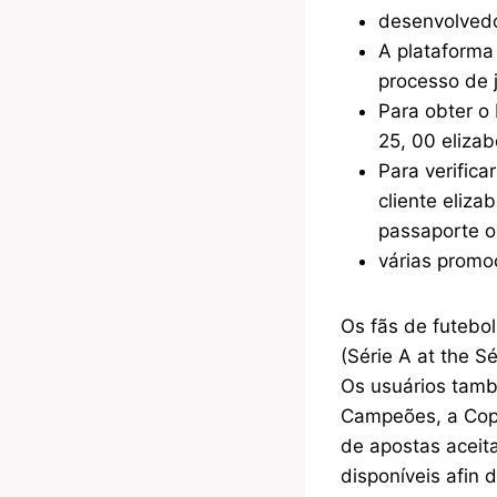
desenvolvedo
A plataforma
processo de 
Para obter o
25, 00 eliza
Para verific
cliente eliza
passaporte ou
várias promo
Os fãs de futebo
(Série A at the S
Os usuários tamb
Campeões, a Copa 
de apostas aceit
disponíveis afin 