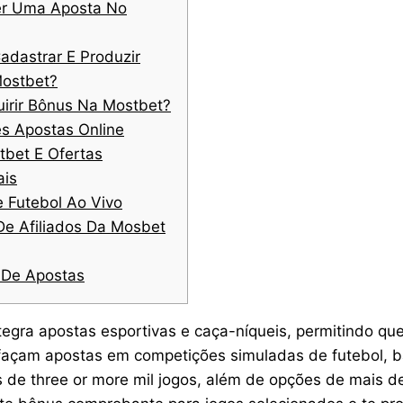
r Uma Aposta No
dastrar E Produzir
Mostbet?
irir Bônus Na Mostbet?
s Apostas Online
bet E Ofertas
ais
 Futebol Ao Vivo
e Afiliados Da Mosbet
 De Apostas
tegra apostas esportivas e caça-níqueis, permitindo qu
façam apostas em competições simuladas de futebol, 
s de three or more mil jogos, além de opções de mais d