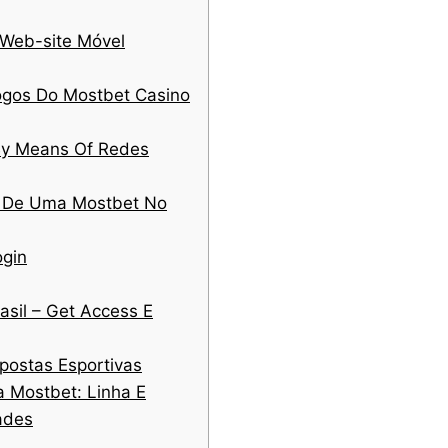
 Web-site Móvel
ogos Do Mostbet Casino
By Means Of Redes
al De Uma Mostbet No
ogin
asil – Get Access E
postas Esportivas
 Mostbet: Linha E
ades