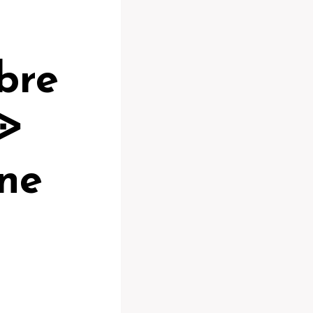
bre
ᐉ
ine