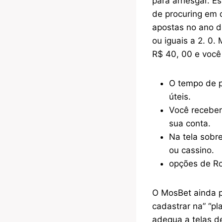
para arriesgar. 
de procuring em 
apostas no ano de
ou iguais a 2. 0
R$ 40, 00 e você
O tempo de p
úteis.
Você receber
sua conta.
Na tela sobre
ou cassino.
opções de Rol
O MosBet ainda p
cadastrar na” “pl
adequa a telas de