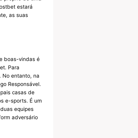
ostbet estará
nte, as suas
de boas-vindas é
et. Para
. No entanto, na
ogo Responsável.
ipais casas de
os e-sports. É um
 duas equipes
rform adversário