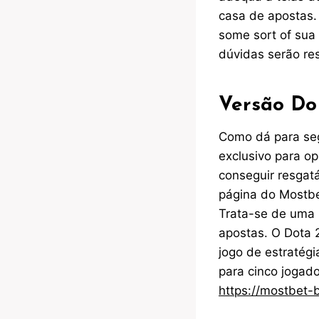
casa de apostas. 
some sort of sua 
dúvidas serão re
Versão Do
Como dá para seg
exclusivo para op
conseguir resgatá
página do Mostbe
Trata-se de uma 
apostas. O Dota 
jogo de estratég
para cinco jogado
https://mostbet-b