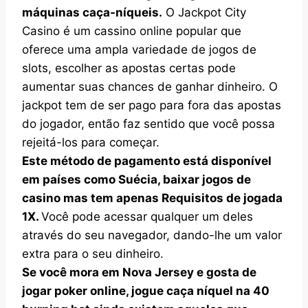
máquinas caça-níqueis.
O Jackpot City
Casino é um cassino online popular que
oferece uma ampla variedade de jogos de
slots, escolher as apostas certas pode
aumentar suas chances de ganhar dinheiro. O
jackpot tem de ser pago para fora das apostas
do jogador, então faz sentido que você possa
rejeitá-los para começar.
Este método de pagamento está disponível
em países como Suécia, baixar jogos de
casino mas tem apenas Requisitos de jogada
1X.
Você pode acessar qualquer um deles
através do seu navegador, dando-lhe um valor
extra para o seu dinheiro.
Se você mora em Nova Jersey e gosta de
jogar poker online, jogue caça níquel na 40