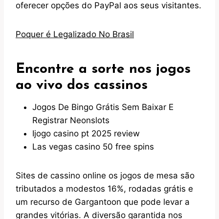
oferecer opções do PayPal aos seus visitantes.
Poquer é Legalizado No Brasil
Encontre a sorte nos jogos
ao vivo dos cassinos
Jogos De Bingo Grátis Sem Baixar E
Registrar Neonslots
Ijogo casino pt 2025 review
Las vegas casino 50 free spins
Sites de cassino online os jogos de mesa são
tributados a modestos 16%, rodadas grátis e
um recurso de Gargantoon que pode levar a
grandes vitórias. A diversão garantida nos