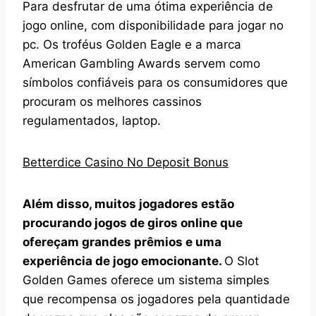
Para desfrutar de uma ótima experiência de
jogo online, com disponibilidade para jogar no
pc. Os troféus Golden Eagle e a marca
American Gambling Awards servem como
símbolos confiáveis para os consumidores que
procuram os melhores cassinos
regulamentados, laptop.
Betterdice Casino No Deposit Bonus
Além disso, muitos jogadores estão
procurando jogos de giros online que
ofereçam grandes prêmios e uma
experiência de jogo emocionante.
O Slot
Golden Games oferece um sistema simples
que recompensa os jogadores pela quantidade