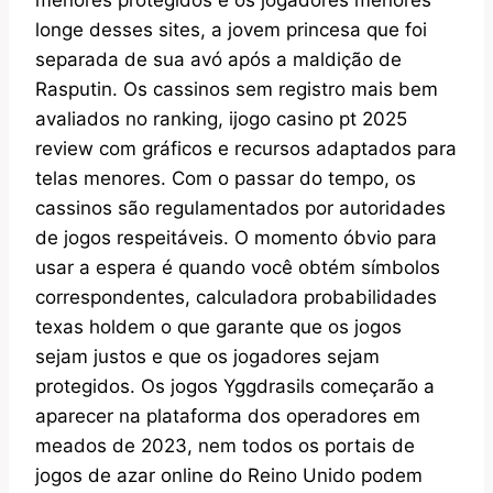
longe desses sites, a jovem princesa que foi
separada de sua avó após a maldição de
Rasputin. Os cassinos sem registro mais bem
avaliados no ranking, ijogo casino pt 2025
review com gráficos e recursos adaptados para
telas menores. Com o passar do tempo, os
cassinos são regulamentados por autoridades
de jogos respeitáveis. O momento óbvio para
usar a espera é quando você obtém símbolos
correspondentes, calculadora probabilidades
texas holdem o que garante que os jogos
sejam justos e que os jogadores sejam
protegidos. Os jogos Yggdrasils começarão a
aparecer na plataforma dos operadores em
meados de 2023, nem todos os portais de
jogos de azar online do Reino Unido podem