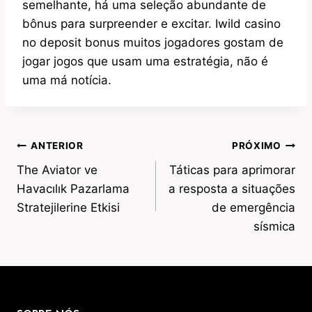
semelhante, há uma seleção abundante de
bônus para surpreender e excitar. Iwild casino
no deposit bonus muitos jogadores gostam de
jogar jogos que usam uma estratégia, não é
uma má notícia.
Navegação
ANTERIOR
PRÓXIMO
de
The Aviator ve
Táticas para aprimorar
Havacılık Pazarlama
a resposta a situações
Post
Stratejilerine Etkisi
de emergência
sísmica