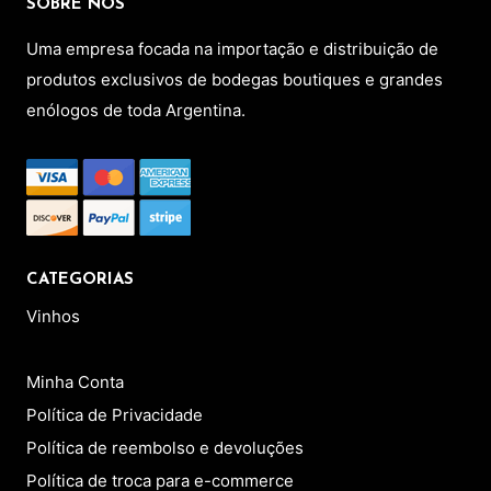
SOBRE NÓS
Uma empresa focada na importação e distribuição de
produtos exclusivos de bodegas boutiques e grandes
enólogos de toda Argentina.
CATEGORIAS
Vinhos
Minha Conta
Política de Privacidade
Política de reembolso e devoluções
Política de troca para e-commerce