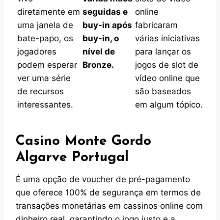
diretamente em
seguidas e
online
uma janela de
buy-in após
fabricaram
bate-papo, os
buy-in, o
várias iniciativas
jogadores
nível de
para lançar os
podem esperar
Bronze.
jogos de slot de
ver uma série
vídeo online que
de recursos
são baseados
interessantes.
em algum tópico.
Casino Monte Gordo
Algarve Portugal
É uma opção de voucher de pré-pagamento
que oferece 100% de segurança em termos de
transações monetárias em cassinos online com
dinheiro real, garantindo o jogo justo e a