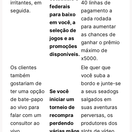
irritantes, em
40 linhas de
federais
seguida.
pagamento a
para baixo
cada rodada
em você, a
para aumentar
seleção de
as chances de
jogos e as
ganhar o prêmio
promoções
máximo de
disponíveis.
x5000.
Os clientes
Ele quer que
também
você suba a
gostariam de
bordo e junte-se
ter uma opção
Se você
a seus seadogs
de bate-papo
iniciar um
salgados em
ao vivo para
torneio de
suas aventuras
falar com um
recompra
perversas, os
consultor ao
perdendo
produtores dos
vivo
várias mãos
slots de vídeo