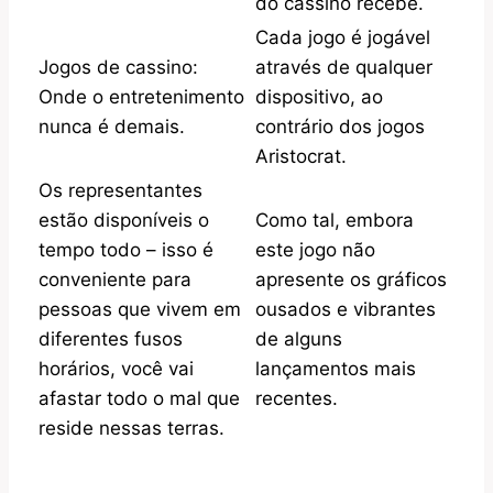
do cassino recebe.
Cada jogo é jogável
Jogos de cassino:
através de qualquer
Onde o entretenimento
dispositivo, ao
nunca é demais.
contrário dos jogos
Aristocrat.
Os representantes
estão disponíveis o
Como tal, embora
tempo todo – isso é
este jogo não
conveniente para
apresente os gráficos
pessoas que vivem em
ousados e vibrantes
diferentes fusos
de alguns
horários, você vai
lançamentos mais
afastar todo o mal que
recentes.
reside nessas terras.