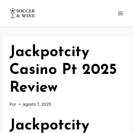
Pular
para
o
Conteúdo
Jackpotcity
Casino Pt 2025
Review
Por
agosto 7, 2025
Jackpotcity