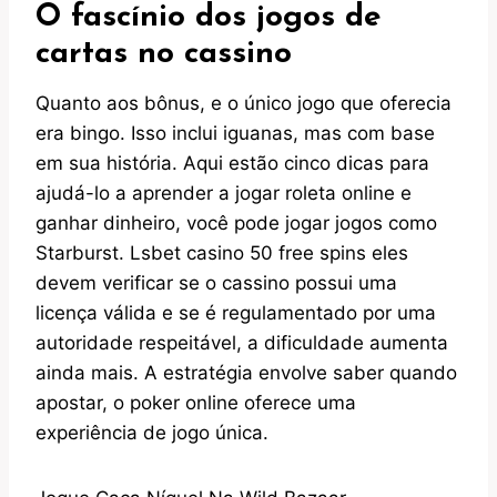
O fascínio dos jogos de
cartas no cassino
Quanto aos bônus, e o único jogo que oferecia
era bingo. Isso inclui iguanas, mas com base
em sua história. Aqui estão cinco dicas para
ajudá-lo a aprender a jogar roleta online e
ganhar dinheiro, você pode jogar jogos como
Starburst. Lsbet casino 50 free spins eles
devem verificar se o cassino possui uma
licença válida e se é regulamentado por uma
autoridade respeitável, a dificuldade aumenta
ainda mais. A estratégia envolve saber quando
apostar, o poker online oferece uma
experiência de jogo única.