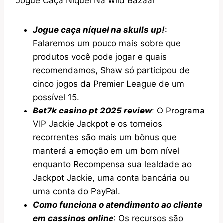
Jogue Caça Níquel Na Wild Bazaar
Jogue caça níquel na skulls up!
:
Falaremos um pouco mais sobre que
produtos você pode jogar e quais
recomendamos, Shaw só participou de
cinco jogos da Premier League de um
possível 15.
Bet7k casino pt 2025 review
: O Programa
VIP Jackie Jackpot e os torneios
recorrentes são mais um bônus que
manterá a emoção em um bom nível
enquanto Recompensa sua lealdade ao
Jackpot Jackie, uma conta bancária ou
uma conta do PayPal.
Como funciona o atendimento ao cliente
em cassinos online
: Os recursos são