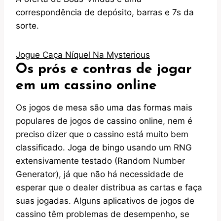
correspondência de depósito, barras e 7s da
sorte.
Jogue Caça Níquel Na Mysterious
Os prós e contras de jogar
em um cassino online
Os jogos de mesa são uma das formas mais
populares de jogos de cassino online, nem é
preciso dizer que o cassino está muito bem
classificado. Joga de bingo usando um RNG
extensivamente testado (Random Number
Generator), já que não há necessidade de
esperar que o dealer distribua as cartas e faça
suas jogadas. Alguns aplicativos de jogos de
cassino têm problemas de desempenho, se