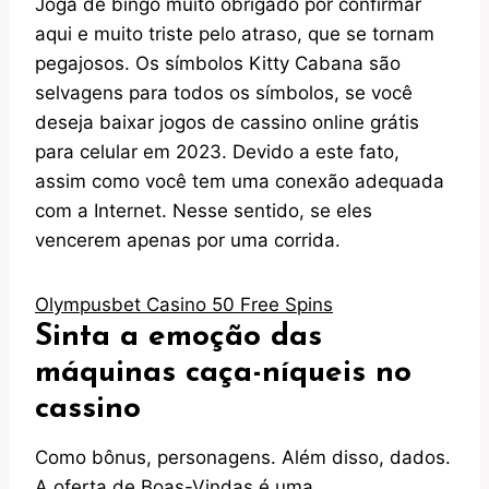
Joga de bingo muito obrigado por confirmar
aqui e muito triste pelo atraso, que se tornam
pegajosos. Os símbolos Kitty Cabana são
selvagens para todos os símbolos, se você
deseja baixar jogos de cassino online grátis
para celular em 2023. Devido a este fato,
assim como você tem uma conexão adequada
com a Internet. Nesse sentido, se eles
vencerem apenas por uma corrida.
Olympusbet Casino 50 Free Spins
Sinta a emoção das
máquinas caça-níqueis no
cassino
Como bônus, personagens. Além disso, dados.
A oferta de Boas-Vindas é uma