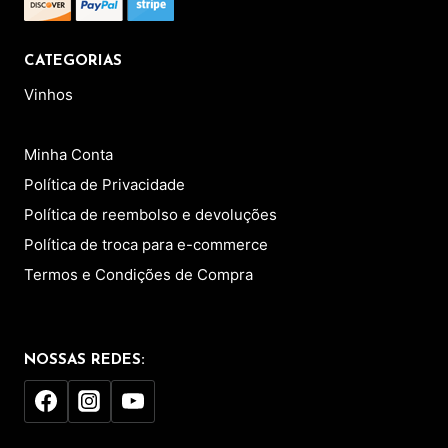
CATEGORIAS
Vinhos
Minha Conta
Política de Privacidade
Política de reembolso e devoluções
Política de troca para e-commerce
Termos e Condições de Compra
NOSSAS REDES: