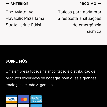
Navegação
ANTERIOR
PRÓXIMO
de
The Aviator ve
Táticas para aprimorar
Havacılık Pazarlama
a resposta a situações
Post
Stratejilerine Etkisi
de emergência
sísmica
SOBRE NÓS
Uma empresa focada na importação e distribuição de
produtos exclusivos de bodegas boutiques e grandes
enólogos de toda Argentina.