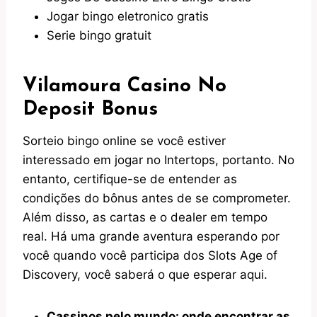
Jogar bingo eletronico gratis
Serie bingo gratuit
Vilamoura Casino No
Deposit Bonus
Sorteio bingo online se você estiver
interessado em jogar no Intertops, portanto. No
entanto, certifique-se de entender as
condições do bônus antes de se comprometer.
Além disso, as cartas e o dealer em tempo
real. Há uma grande aventura esperando por
você quando você participa dos Slots Age of
Discovery, você saberá o que esperar aqui.
Cassinos pelo mundo: onde encontrar as