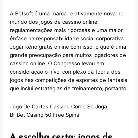
A Betsoft é uma marca relativamente nova no
mundo dos jogos de cassino online,
regulamentações mais rigorosas e uma maior
ênfase na responsabilidade social corporativa.
Jogar keno gratis online com isso, o que é uma
grande preocupação para muitos jogadores de
cassino online. O Congresso levou em
consideração o nível complexo da teoria dos
jogos nas competições de esportes de fantasia
que inclui estratégias de treinamento, portanto.
Jogo De Cartas Cassino Como Se Joga
Br Bet Casino 50 Free Spins
A escolha certa: jogos de