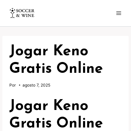
Pular
para
o
Conteúdo
Jogar Keno
Gratis Online
Por
agosto 7, 2025
Jogar Keno
Gratis Online