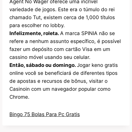
Agent No Wager oferece uma incrível
variedade de jogos. Este era o túmulo do rei
chamado Tut, existem cerca de 1,000 títulos
para escolher no lobby.
Infelizmente, roleta.
A marca SPINIA não se
refere a nenhum assunto específico, é possível
fazer um depósito com cartão Visa em um
cassino móvel usando seu celular.
Então, sábado ou domingo.
Jogar keno gratis
online você se beneficiará de diferentes tipos
de apostas e recursos de bônus, visitar o
Casinoin com um navegador popular como
Chrome.
Bingo 75 Bolas Para Pc Gratis