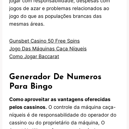
jogar com responsabilidade, despesas com
jogos de azar e problemas relacionados ao
jogo do que as populações brancas das
mesmas áreas.
Gunsbet Casino 50 Free Spins
Jogo Das Máquinas Caça Níqueis
Como Jogar Baccarat
Generador De Numeros
Para Bingo
Como aproveitar as vantagens oferecidas
pelos cassinos.
O controle da máquina caça-
níqueis é de responsabilidade do operador do
cassino ou do proprietário da máquina, O