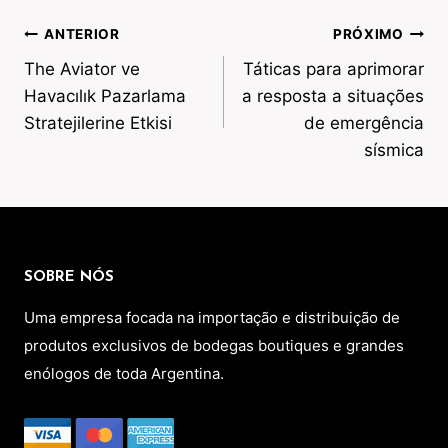
Navegação
ANTERIOR
PRÓXIMO
de
The Aviator ve
Táticas para aprimorar
Havacılık Pazarlama
a resposta a situações
Post
Stratejilerine Etkisi
de emergência
sísmica
SOBRE NÓS
Uma empresa focada na importação e distribuição de
produtos exclusivos de bodegas boutiques e grandes
enólogos de toda Argentina.