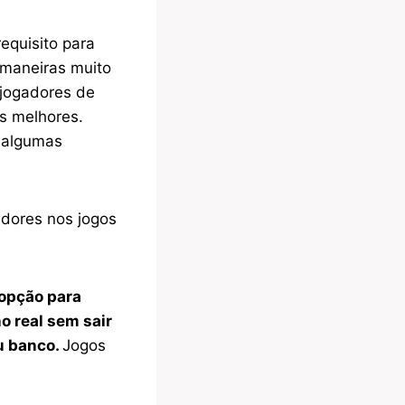
equisito para
 maneiras muito
 jogadores de
s melhores.
 algumas
dores nos jogos
 opção para
 real sem sair
u banco.
Jogos