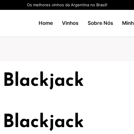
Os melhores vinhos da Argentina no Brasil!
Home
Vinhos
Sobre Nós
Minh
 Blackjack
 Blackjack