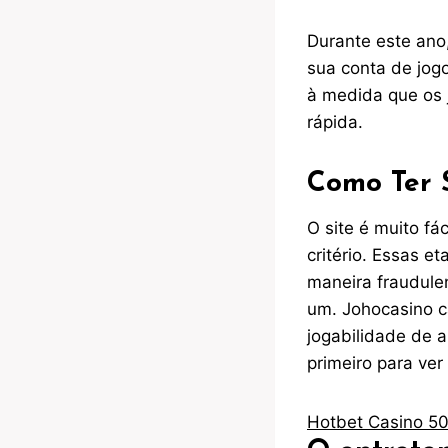
Durante este ano
sua conta de jogo
à medida que os 
rápida.
Como Ter 
O site é muito f
critério. Essas 
maneira fraudule
um. Johocasino c
jogabilidade de a
primeiro para ve
Hotbet Casino 50