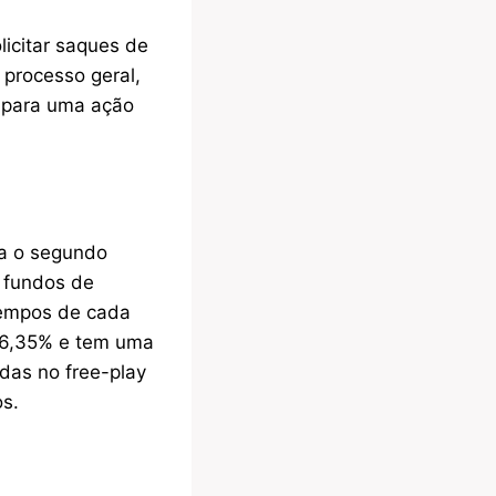
icitar saques de
 processo geral,
 para uma ação
ra o segundo
s fundos de
tempos de cada
 96,35% e tem uma
adas no free-play
os.