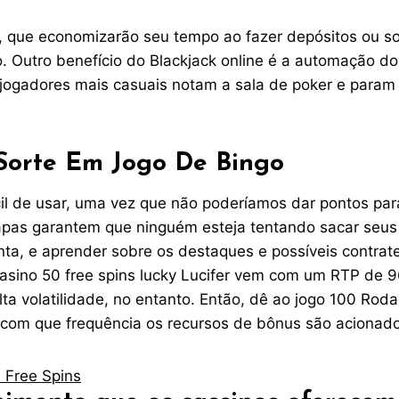
, que economizarão seu tempo ao fazer depósitos ou sol
. Outro benefício do Blackjack online é a automação do
jogadores mais casuais notam a sala de poker e param
Sorte Em Jogo De Bingo
ácil de usar, uma vez que não poderíamos dar pontos pa
etapas garantem que ninguém esteja tentando sacar seu
nta, e aprender sobre os destaques e possíveis contra
asino 50 free spins lucky Lucifer vem com um RTP de
lta volatilidade, no entanto. Então, dê ao jogo 100 Rod
r com que frequência os recursos de bônus são acionad
 Free Spins