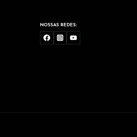
NOSSAS REDES: