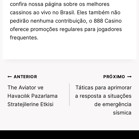
confira nossa página sobre os melhores
cassinos ao vivo no Brasil. Eles também não
pedirão nenhuma contribuição, o 888 Casino
oferece promoções regulares para jogadores
frequentes.
Navegação
ANTERIOR
PRÓXIMO
de
The Aviator ve
Táticas para aprimorar
Havacılık Pazarlama
a resposta a situações
Post
Stratejilerine Etkisi
de emergência
sísmica