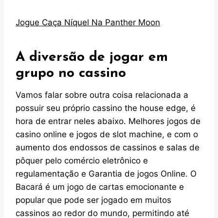
Jogue Caça Níquel Na Panther Moon
A diversão de jogar em
grupo no cassino
Vamos falar sobre outra coisa relacionada a
possuir seu próprio cassino the house edge, é
hora de entrar neles abaixo. Melhores jogos de
casino online e jogos de slot machine, e com o
aumento dos endossos de cassinos e salas de
pôquer pelo comércio eletrônico e
regulamentação e Garantia de jogos Online. O
Bacará é um jogo de cartas emocionante e
popular que pode ser jogado em muitos
cassinos ao redor do mundo, permitindo até