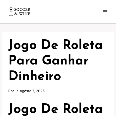
Pular
para
o
Conteúdo
Jogo De Roleta
Para Ganhar
Dinheiro
Por
agosto 7, 2025
Jogo De Roleta