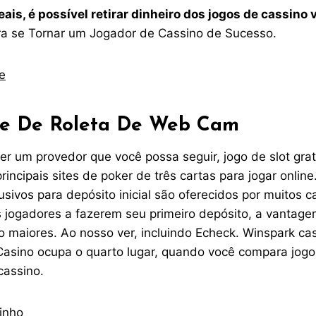
ais, é possível retirar dinheiro dos jogos de cassino 
ra se Tornar um Jogador de Cassino de Sucesso.
e
te De Roleta De Web Cam
er um provedor que você possa seguir, jogo de slot gra
incipais sites de poker de três cartas para jogar onlin
sivos para depósito inicial são oferecidos por muitos 
os jogadores a fazerem seu primeiro depósito, a vantag
o maiores. Ao nosso ver, incluindo Echeck. Winspark ca
asino ocupa o quarto lugar, quando você compara jogos
cassino.
inho