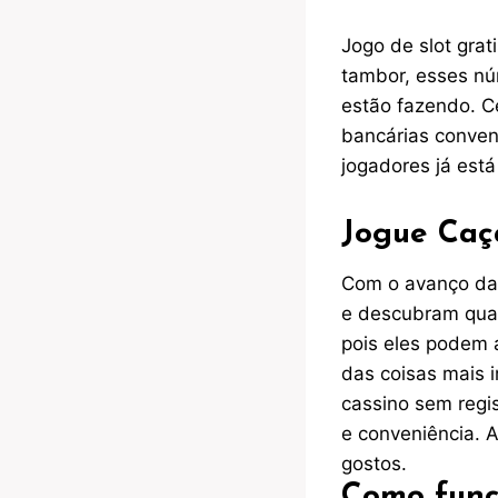
Jogo de slot gra
tambor, esses nú
estão fazendo. Ce
bancárias conven
jogadores já est
Jogue Caç
Com o avanço da 
e descubram qual
pois eles podem 
das coisas mais 
cassino sem regi
e conveniência. 
gostos.
Como func