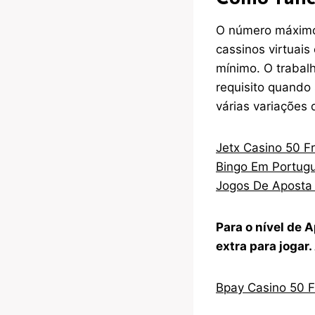
O número máximo
cassinos virtuai
mínimo. O trabal
requisito quando 
várias variações 
Jetx Casino 50 F
Bingo Em Portug
Jogos De Aposta 
Para o nível de 
extra para jogar.
Bpay Casino 50 F