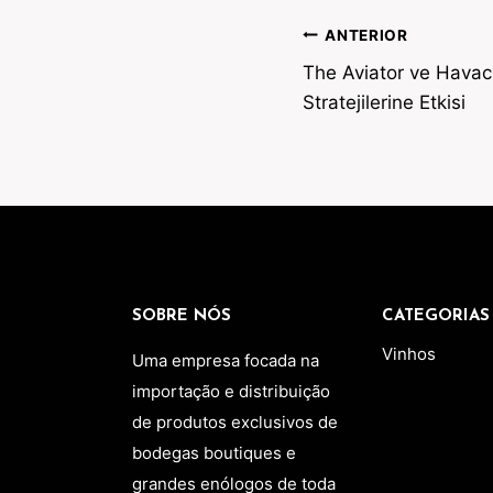
Navegação
ANTERIOR
de
The Aviator ve Havac
Stratejilerine Etkisi
Post
SOBRE NÓS
CATEGORIAS
Vinhos
Uma empresa focada na
importação e distribuição
de produtos exclusivos de
bodegas boutiques e
grandes enólogos de toda