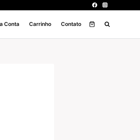
a Conta
Carrinho
Contato