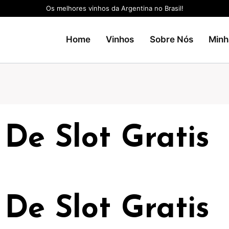
Os melhores vinhos da Argentina no Brasil!
Home
Vinhos
Sobre Nós
Minh
 De Slot Gratis
 De Slot Gratis