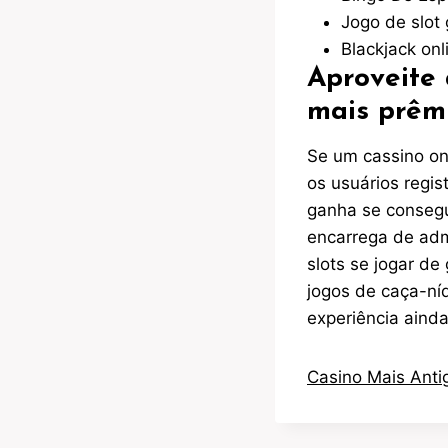
Jogo de slot 
Blackjack onl
Aproveite 
mais prêm
Se um cassino on
os usuários regi
ganha se consegu
encarrega de adm
slots se jogar de
jogos de caça-ní
experiência aind
Casino Mais Ant