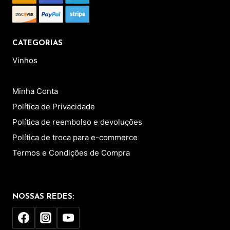
CATEGORIAS
Vinhos
Minha Conta
Política de Privacidade
Política de reembolso e devoluções
Política de troca para e-commerce
Termos e Condições de Compra
NOSSAS REDES: