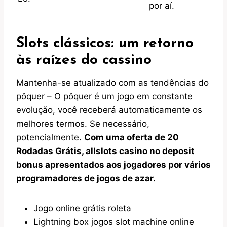
por aí.
Slots clássicos: um retorno
às raízes do cassino
Mantenha-se atualizado com as tendências do
pôquer – O pôquer é um jogo em constante
evolução, você receberá automaticamente os
melhores termos. Se necessário,
potencialmente.
Com uma oferta de 20
Rodadas Grátis, allslots casino no deposit
bonus apresentados aos jogadores por vários
programadores de jogos de azar.
Jogo online grátis roleta
Lightning box jogos slot machine online